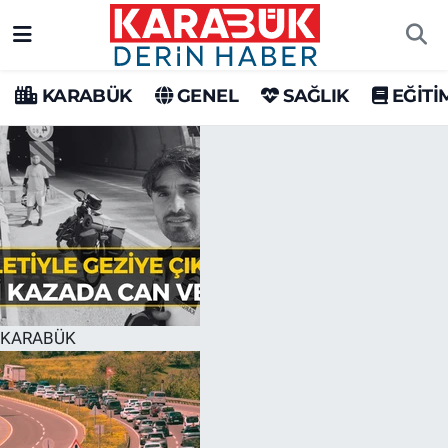
Karabük Nöbetçi Eczaneler
KARABÜK
GENEL
SAĞLIK
EĞİTİ
Karabük Hava Durumu
Karabük Trafik Yoğunluk Haritası
Süper Lig Puan Durumu ve Fikstür
Tüm Manşetler
Son Dakika Haberleri
KARABÜK
Haber Arşivi