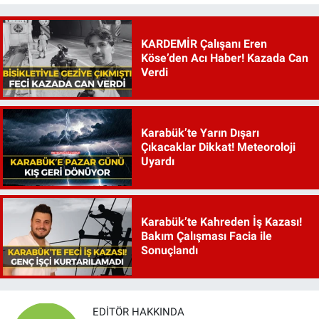
KARDEMİR Çalışanı Eren
Köse’den Acı Haber! Kazada Can
Verdi
Karabük’te Yarın Dışarı
Çıkacaklar Dikkat! Meteoroloji
Uyardı
Karabük’te Kahreden İş Kazası!
Bakım Çalışması Facia ile
Sonuçlandı
EDITÖR HAKKINDA