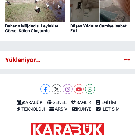
Baharın Müjdecisi Leylekler
Düşen Yıldırım Camiye İsabet
Görsel Şölen Oluşturdu
Etti
Yükleniyor...
KARABÜK
GENEL
SAĞLIK
EĞİTİM
TEKNOLOJİ
ARŞİV
KÜNYE
İLETİŞİM