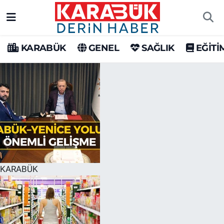
Karabük Nöbetçi Eczaneler
KARABÜK
GENEL
SAĞLIK
EĞİTİ
Karabük Hava Durumu
Karabük Trafik Yoğunluk Haritası
Süper Lig Puan Durumu ve Fikstür
Tüm Manşetler
Son Dakika Haberleri
KARABÜK
Haber Arşivi