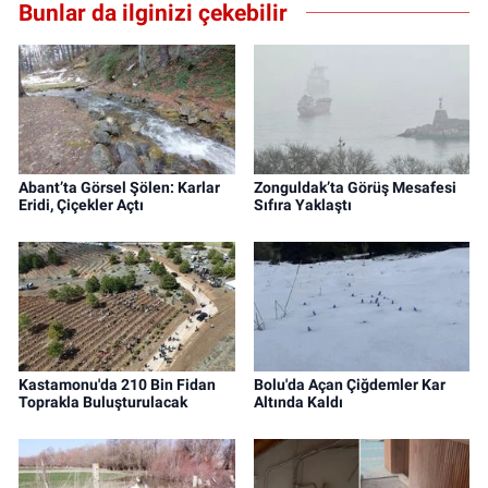
Bunlar da ilginizi çekebilir
Abant’ta Görsel Şölen: Karlar
Zonguldak’ta Görüş Mesafesi
Eridi, Çiçekler Açtı
Sıfıra Yaklaştı
Kastamonu'da 210 Bin Fidan
Bolu'da Açan Çiğdemler Kar
Toprakla Buluşturulacak
Altında Kaldı