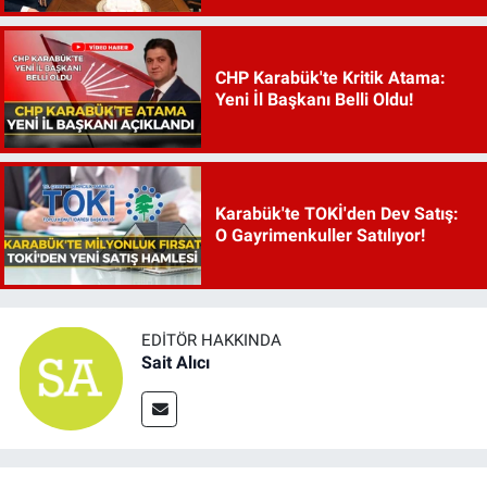
CHP Karabük'te Kritik Atama:
Yeni İl Başkanı Belli Oldu!
Karabük'te TOKİ'den Dev Satış:
O Gayrimenkuller Satılıyor!
EDITÖR HAKKINDA
Sait Alıcı