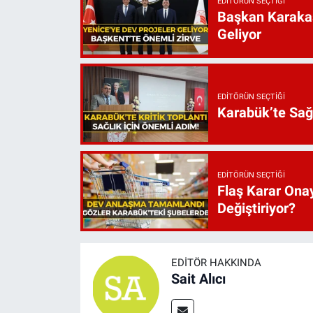
EDITÖRÜN SEÇTIĞI
Başkan Karakaş
Geliyor
EDITÖRÜN SEÇTIĞI
Karabük’te Sağ
EDITÖRÜN SEÇTIĞI
Flaş Karar Onay
Değiştiriyor?
EDITÖR HAKKINDA
Sait Alıcı