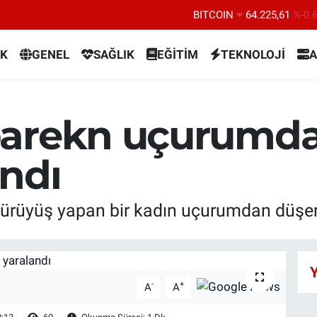
BITCOIN
64.225,61
%-0.
DOLAR
47,6704
%
K
GENEL
SAĞLIK
EĞİTİM
TEKNOLOJİ
A
EURO
55,0406
%-0.
STERLİN
64,2143
%
GRAM ALTIN
6510.40
%0.
parekn uçurumd
BİST100
13.799
%7
andı
 yürüyüş yapan bir kadın uçurumdan düşer
Y
-
+
A
A