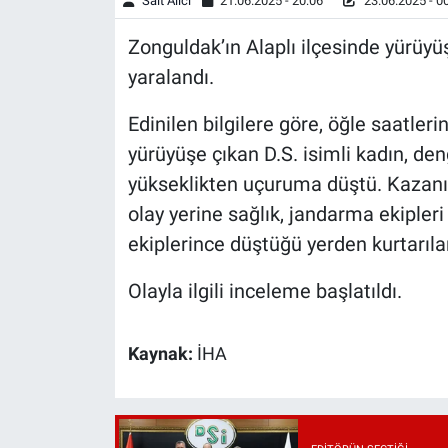
Sait Alıcı
21.06.2025 - 20:06
23.06.2025 - 0
Zonguldak’ın Alaplı ilçesinde yürüy
yaralandı.
Edinilen bilgilere göre, öğle saatler
yürüyüşe çıkan D.S. isimli kadın, de
yükseklikten uçuruma düştü. Kazanın
olay yerine sağlık, jandarma ekipleri
ekiplerince düştüğü yerden kurtarılan
Olayla ilgili inceleme başlatıldı.
Kaynak:
İHA