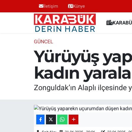
İletişim
Künye
Karabük Nöbetçi Eczaneler
KARABÜ
Karabük Hava Durumu
GÜNCEL
Yürüyüş ya
Karabük Trafik Yoğunluk Haritası
kadın yaral
Süper Lig Puan Durumu ve Fikstür
Tüm Manşetler
Zonguldak’ın Alaplı ilçesinde
Son Dakika Haberleri
Haber Arşivi