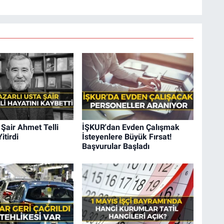
Şair Ahmet Telli
İŞKUR'dan Evden Çalışmak
itirdi
İsteyenlere Büyük Fırsat!
Başvurular Başladı