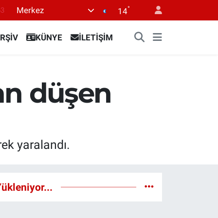
°
Merkez
63
14
0
RŞİV
KÜNYE
İLETİŞİM
08
0
45
an düşen
0
ek yaralandı.
ükleniyor...