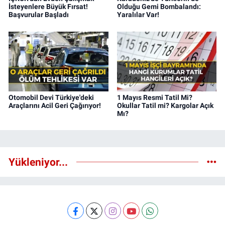
İsteyenlere Büyük Fırsat!
Olduğu Gemi Bombalandı:
Başvurular Başladı
Yaralılar Var!
Otomobil Devi Türkiye'deki
1 Mayıs Resmi Tatil Mi?
Araçlarını Acil Geri Çağırıyor!
Okullar Tatil mi? Kargolar Açık
Mı?
Yükleniyor...