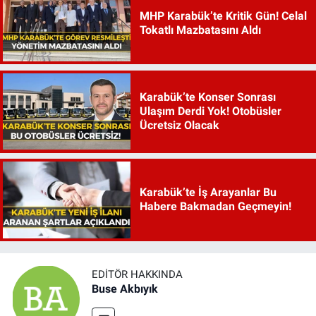
MHP Karabük’te Kritik Gün! Celal
Tokatlı Mazbatasını Aldı
Karabük’te Konser Sonrası
Ulaşım Derdi Yok! Otobüsler
Ücretsiz Olacak
Karabük’te İş Arayanlar Bu
Habere Bakmadan Geçmeyin!
EDITÖR HAKKINDA
Buse Akbıyık