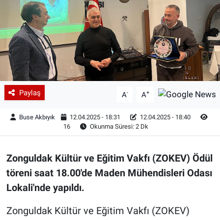
Paylaş
-
+
A
A
Buse Akbıyık
12.04.2025 - 18:31
12.04.2025 - 18:40
16
Okunma Süresi: 2 Dk
Zonguldak Kültür ve Eğitim Vakfı (ZOKEV) Ödül
töreni saat 18.00'de Maden Mühendisleri Odası
Lokali'nde yapıldı.
Zonguldak Kültür ve Eğitim Vakfı (ZOKEV)