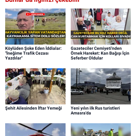
Köylüden Şoke Eden İddialar:
Gazeteciler Cemiyeti'nden
"İneğime Trafik Cezası
Örnek Hareket: Kan Bağışı İçin
Yazdılar"
Seferber Oldular
Şehit Ailesinden İftar Yemeği
Yeni yılın ilk Rus turistleri
Amasra'da