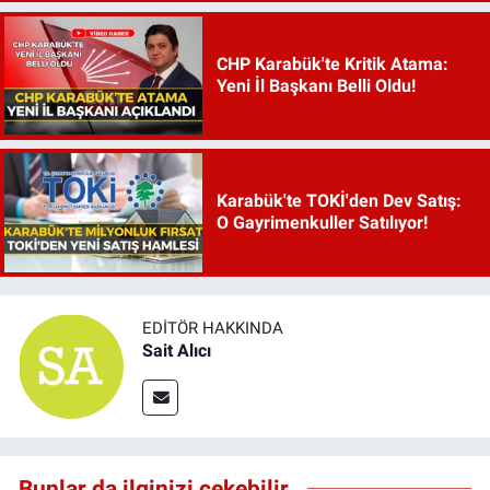
CHP Karabük'te Kritik Atama:
Yeni İl Başkanı Belli Oldu!
Karabük'te TOKİ'den Dev Satış:
O Gayrimenkuller Satılıyor!
EDITÖR HAKKINDA
Sait Alıcı
Bunlar da ilginizi çekebilir