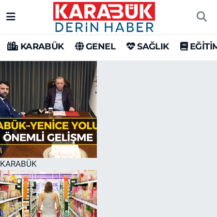
Karabük Nöbetçi Eczaneler
KARABÜK
GENEL
SAĞLIK
EĞİTİ
Karabük Hava Durumu
Karabük Trafik Yoğunluk Haritası
Süper Lig Puan Durumu ve Fikstür
Tüm Manşetler
Son Dakika Haberleri
KARABÜK
Haber Arşivi