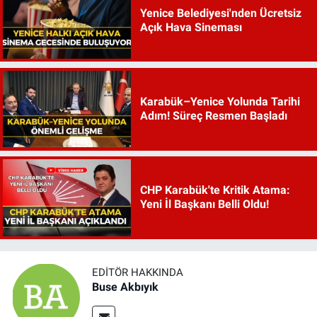
Yenice Belediyesi'nden Ücretsiz
Açık Hava Sineması
Karabük–Yenice Yolunda Tarihi
Adım! Süreç Resmen Başladı
CHP Karabük'te Kritik Atama:
Yeni İl Başkanı Belli Oldu!
EDITÖR HAKKINDA
Buse Akbıyık