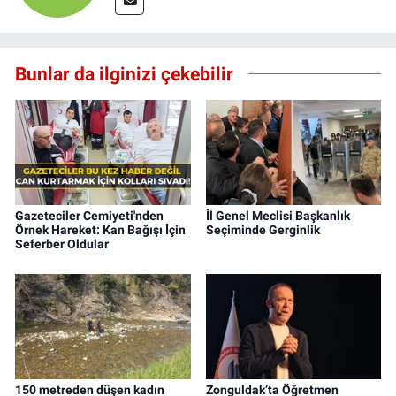
Bunlar da ilginizi çekebilir
Gazeteciler Cemiyeti'nden
İl Genel Meclisi Başkanlık
Örnek Hareket: Kan Bağışı İçin
Seçiminde Gerginlik
Seferber Oldular
150 metreden düşen kadın
Zonguldak’ta Öğretmen