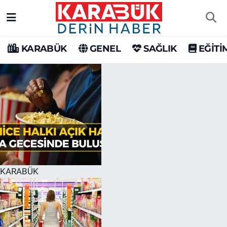
Karabük Nöbetçi Eczaneler
KARABÜK
GENEL
SAĞLIK
EĞİTİ
Karabük Hava Durumu
Karabük Trafik Yoğunluk Haritası
Süper Lig Puan Durumu ve Fikstür
Tüm Manşetler
Son Dakika Haberleri
KARABÜK
Haber Arşivi