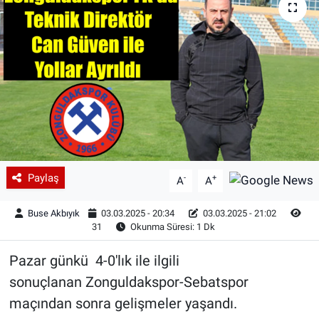
Paylaş
-
+
A
A
Buse Akbıyık
03.03.2025 - 20:34
03.03.2025 - 21:02
31
Okunma Süresi: 1 Dk
Pazar günkü 4-0'lık ile ilgili
sonuçlanan Zonguldakspor-Sebatspor
maçından sonra gelişmeler yaşandı.