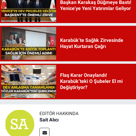
Başkan Karakaş Düğmeye Bastı!
Yenice'ye Yeni Yatırımlar Geliyor
Karabük’te Sağlık Zirvesinde
Hayat Kurtaran Çağrı
Flaş Karar Onaylandı!
Karabük’teki O Şubeler El mi
Değiştiriyor?
EDITÖR HAKKINDA
Sait Alıcı