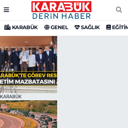
Karabük Nöbetçi Eczaneler
KARABÜK
GENEL
SAĞLIK
EĞİTİ
Karabük Hava Durumu
Karabük Trafik Yoğunluk Haritası
Süper Lig Puan Durumu ve Fikstür
Tüm Manşetler
Son Dakika Haberleri
KARABÜK
Haber Arşivi