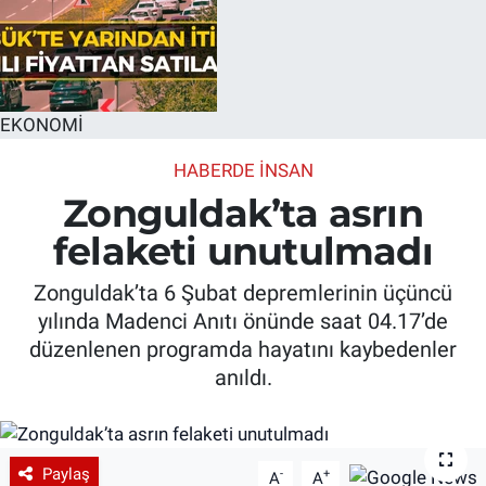
EKONOMİ
HABERDE INSAN
Zonguldak’ta asrın
felaketi unutulmadı
Zonguldak’ta 6 Şubat depremlerinin üçüncü
yılında Madenci Anıtı önünde saat 04.17’de
düzenlenen programda hayatını kaybedenler
anıldı.
Paylaş
-
+
A
A