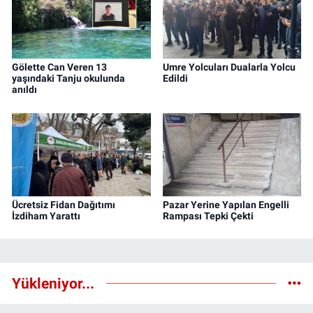
Gölette Can Veren 13
Umre Yolcuları Dualarla Yolcu
yaşındaki Tanju okulunda
Edildi
anıldı
Ücretsiz Fidan Dağıtımı
Pazar Yerine Yapılan Engelli
İzdiham Yarattı
Rampası Tepki Çekti
Yükleniyor...