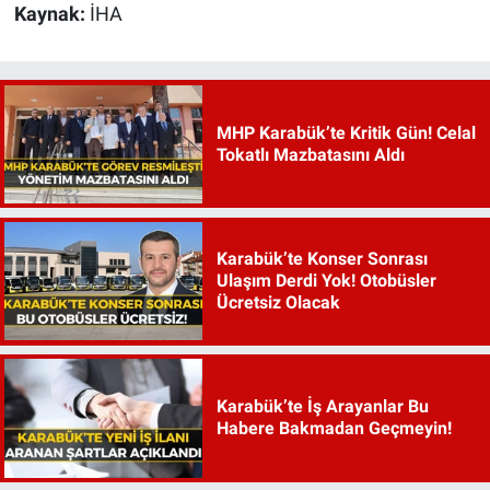
Kaynak:
İHA
MHP Karabük’te Kritik Gün! Celal
Tokatlı Mazbatasını Aldı
Karabük’te Konser Sonrası
Ulaşım Derdi Yok! Otobüsler
Ücretsiz Olacak
Karabük’te İş Arayanlar Bu
Habere Bakmadan Geçmeyin!