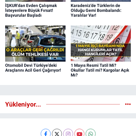
İŞKUR'dan Evden Çalışmak
Karadeniz’de Türklerin de
İsteyenlere Büyük Fırsat!
Olduğu Gemi Bombalandı:
Başvurular Başladı
Yaralılar Var!
Otomobil Devi Türkiye'deki
1 Mayıs Resmi Tatil Mi?
Araçlarını Acil Geri Çağırıyor!
Okullar Tatil mi? Kargolar Açık
Mı?
Yükleniyor...