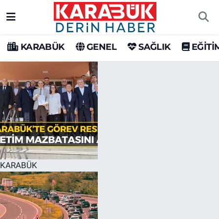
Karabük Nöbetçi Eczaneler
KARABÜK
GENEL
SAĞLIK
EĞİTİ
Karabük Hava Durumu
Karabük Trafik Yoğunluk Haritası
Süper Lig Puan Durumu ve Fikstür
Tüm Manşetler
Son Dakika Haberleri
KARABÜK
Haber Arşivi