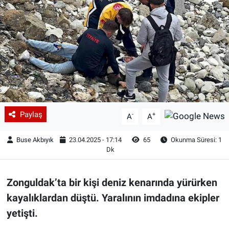
Paylaş
-
+
A
A
Buse Akbıyık
23.04.2025 - 17:14
65
Okunma Süresi: 1
Dk
Zonguldak’ta bir kişi deniz kenarında yürürken
kayalıklardan düştü. Yaralının imdadına ekipler
yetişti.