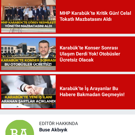
MHP Karabük’te Kritik Gün! Celal
Tokatlı Mazbatasını Aldı
Karabük’te Konser Sonrası
Ulaşım Derdi Yok! Otobüsler
Ücretsiz Olacak
Karabük’te İş Arayanlar Bu
Habere Bakmadan Geçmeyin!
EDITÖR HAKKINDA
Buse Akbıyık