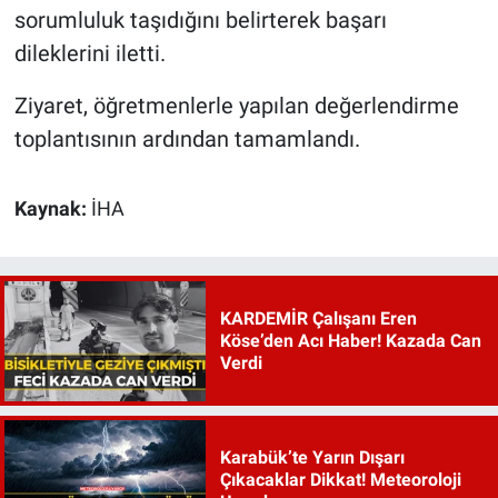
sorumluluk taşıdığını belirterek başarı
dileklerini iletti.
Ziyaret, öğretmenlerle yapılan değerlendirme
toplantısının ardından tamamlandı.
Kaynak:
İHA
KARDEMİR Çalışanı Eren
Köse’den Acı Haber! Kazada Can
Verdi
Karabük’te Yarın Dışarı
Çıkacaklar Dikkat! Meteoroloji