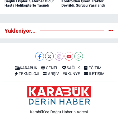
Sağlık Ekipleri Seferber Oldu:
Kontrolden Çıkan Traktör
Hasta Helikopterle Taşındı
Devrildi, Sürücü Yaralandı
Yükleniyor...
KARABÜK
GENEL
SAĞLIK
EĞİTİM
TEKNOLOJİ
ARŞİV
KÜNYE
İLETİŞİM
Karabük'de Doğru Haberin Adresi