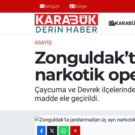
İletişim
Künye
Karabük Nöbetçi Eczaneler
KARABÜ
Karabük Hava Durumu
ASAYIŞ
Zonguldak’t
Karabük Trafik Yoğunluk Haritası
narkotik op
Süper Lig Puan Durumu ve Fikstür
Tüm Manşetler
Çaycuma ve Devrek ilçelerinde
madde ele geçirildi.
Son Dakika Haberleri
Haber Arşivi