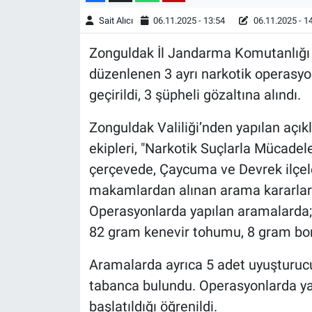
Sait Alıcı
06.11.2025 - 13:54
06.11.2025 - 1
Zonguldak İl Jandarma Komutanlığı 
düzenlenen 3 ayrı narkotik operasy
geçirildi, 3 şüpheli gözaltına alındı.
Zonguldak Valiliği’nden yapılan açı
ekipleri, "Narkotik Suçlarla Mücade
çerçevede, Çaycuma ve Devrek ilçeleri
makamlardan alınan arama kararların
Operasyonlarda yapılan aramalarda;
82 gram kenevir tohumu, 8 gram bonz
Aramalarda ayrıca 5 adet uyuşturucu 
tabanca bulundu. Operasyonlarda ya
başlatıldığı öğrenildi.