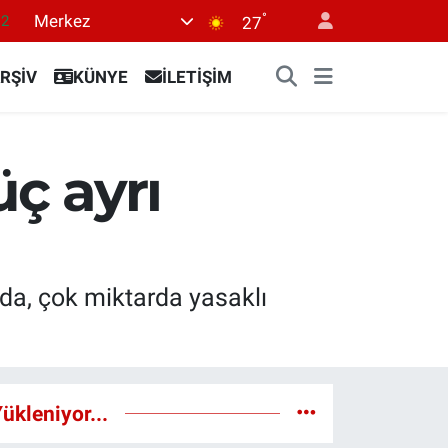
°
Merkez
.2
27
17
RŞİV
KÜNYE
İLETİŞİM
27
35
59
ç ayrı
19
da, çok miktarda yasaklı
ükleniyor...