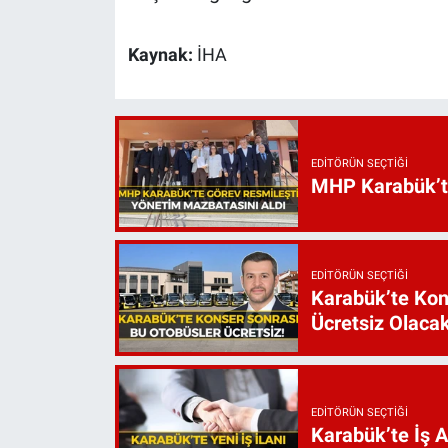
Kaynak:
İHA
EDITÖRÜN SEÇTIĞI
MHP Karabük’te 
EDITÖRÜN SEÇTIĞI
Karabük’te Kon
Ücretsiz Olaca
EDITÖRÜN SEÇTIĞI
Karabük’te İş 