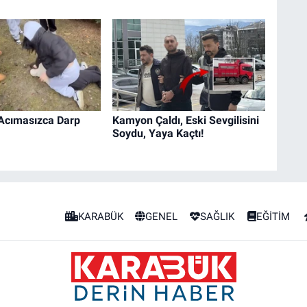
ı Acımasızca Darp
Kamyon Çaldı, Eski Sevgilisini
Soydu, Yaya Kaçtı!
KARABÜK
GENEL
SAĞLIK
EĞİTİM