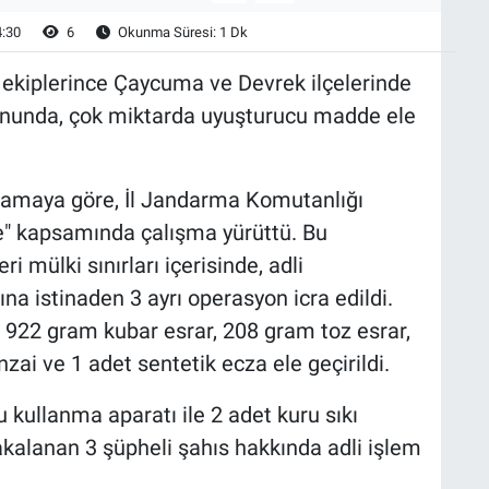
4:30
6
Okunma Süresi: 1 Dk
ekiplerince Çaycuma ve Devrek ilçelerinde
onunda, çok miktarda uyuşturucu madde ele
klamaya göre, İl Jandarma Komutanlığı
le" kapsamında çalışma yürüttü. Bu
 mülki sınırları içerisinde, adli
a istinaden 3 ayrı operasyon icra edildi.
 922 gram kubar esrar, 208 gram toz esrar,
ai ve 1 adet sentetik ecza ele geçirildi.
kullanma aparatı ile 2 adet kuru sıkı
kalanan 3 şüpheli şahıs hakkında adli işlem