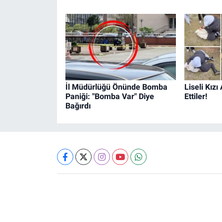
İl Müdürlüğü Önünde Bomba
Liseli Kız
Paniği: "Bomba Var" Diye
Ettiler!
Bağırdı