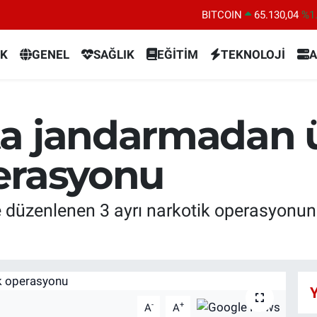
BITCOIN
65.130,04
%1
DOLAR
47,7106
%0.
K
GENEL
SAĞLIK
EĞİTİM
TEKNOLOJİ
A
EURO
55,1652
%0.
STERLİN
64,4046
%0.
GRAM ALTIN
6648.99
%2.
a jandarmadan ü
BİST100
13.773
%-
erasyonu
 düzenlenen 3 ayrı narkotik operasyonun
Y
-
+
A
A