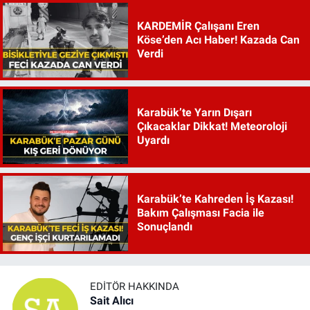
KARDEMİR Çalışanı Eren
Köse’den Acı Haber! Kazada Can
Verdi
Karabük’te Yarın Dışarı
Çıkacaklar Dikkat! Meteoroloji
Uyardı
Karabük’te Kahreden İş Kazası!
Bakım Çalışması Facia ile
Sonuçlandı
EDITÖR HAKKINDA
Sait Alıcı