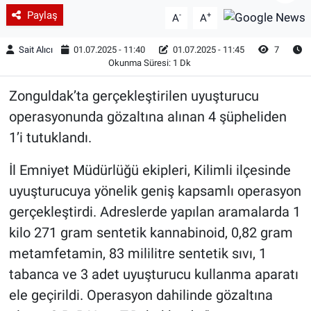
Paylaş
-
+
A
A
Sait Alıcı
01.07.2025 - 11:40
01.07.2025 - 11:45
7
Okunma Süresi: 1 Dk
Zonguldak’ta gerçekleştirilen uyuşturucu
operasyonunda gözaltına alınan 4 şüpheliden
1’i tutuklandı.
İl Emniyet Müdürlüğü ekipleri, Kilimli ilçesinde
uyuşturucuya yönelik geniş kapsamlı operasyon
gerçekleştirdi. Adreslerde yapılan aramalarda 1
kilo 271 gram sentetik kannabinoid, 0,82 gram
metamfetamin, 83 mililitre sentetik sıvı, 1
tabanca ve 3 adet uyuşturucu kullanma aparatı
ele geçirildi. Operasyon dahilinde gözaltına