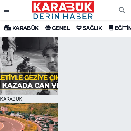
Karabük Nöbetçi Eczaneler
KARABÜK
GENEL
SAĞLIK
EĞİTİ
Karabük Hava Durumu
Karabük Trafik Yoğunluk Haritası
Süper Lig Puan Durumu ve Fikstür
Tüm Manşetler
Son Dakika Haberleri
KARABÜK
Haber Arşivi