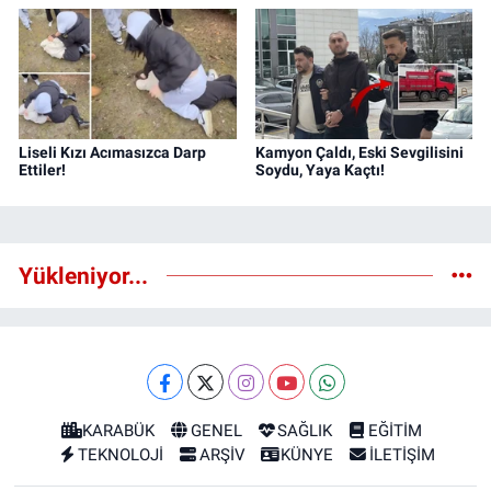
Liseli Kızı Acımasızca Darp
Kamyon Çaldı, Eski Sevgilisini
Ettiler!
Soydu, Yaya Kaçtı!
Yükleniyor...
KARABÜK
GENEL
SAĞLIK
EĞİTİM
TEKNOLOJİ
ARŞİV
KÜNYE
İLETİŞİM