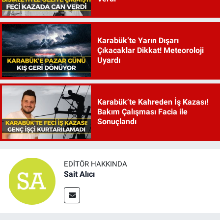
Karabük’te Yarın Dışarı
Çıkacaklar Dikkat! Meteoroloji
Uyardı
Karabük’te Kahreden İş Kazası!
Bakım Çalışması Facia ile
Sonuçlandı
EDITÖR HAKKINDA
Sait Alıcı