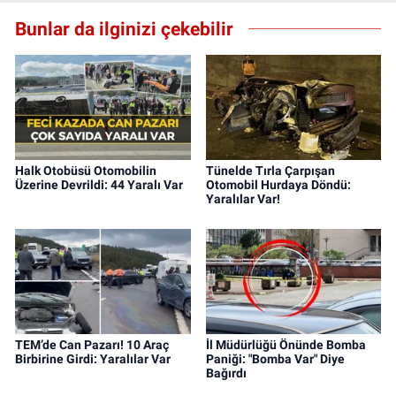
Bunlar da ilginizi çekebilir
Halk Otobüsü Otomobilin
Tünelde Tırla Çarpışan
Üzerine Devrildi: 44 Yaralı Var
Otomobil Hurdaya Döndü:
Yaralılar Var!
TEM’de Can Pazarı! 10 Araç
İl Müdürlüğü Önünde Bomba
Birbirine Girdi: Yaralılar Var
Paniği: "Bomba Var" Diye
Bağırdı