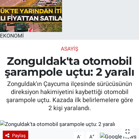
EKONOMİ
ASAYIŞ
Zonguldak'ta otomobil
şarampole uçtu: 2 yaralı
Zonguldak'ın Çaycuma ilçesinde sürücüsünün
direksiyon hakimiyetini kaybettiği otomobil
şarampole uçtu. Kazada ilk belirlemelere göre
2 kişi yaralandı.
Paylaş
-
+
A
A