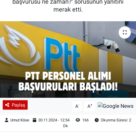
başvurusu ne zaman?'' sorusunun yanıtını
merak etti.
Paylaş
-
+
A
A
Umut Köse
30.11.2024 - 12:54
166
Okunma Süresi: 2
Dk