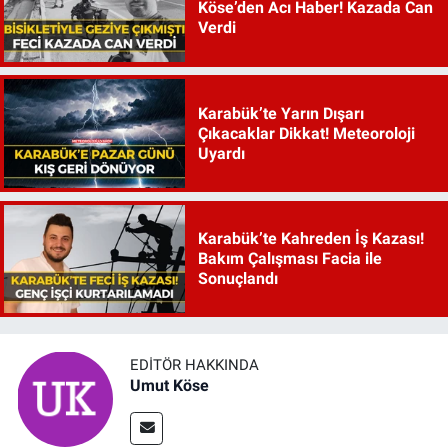
Köse’den Acı Haber! Kazada Can
Verdi
Karabük’te Yarın Dışarı
Çıkacaklar Dikkat! Meteoroloji
Uyardı
Karabük’te Kahreden İş Kazası!
Bakım Çalışması Facia ile
Sonuçlandı
EDITÖR HAKKINDA
Umut Köse