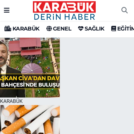
Karabük Nöbetçi Eczaneler
KARABÜK
GENEL
SAĞLIK
EĞİTİ
Karabük Hava Durumu
Karabük Trafik Yoğunluk Haritası
Süper Lig Puan Durumu ve Fikstür
Tüm Manşetler
Son Dakika Haberleri
KARABÜK
Haber Arşivi