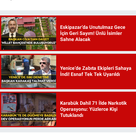
Eskipazar’da Unutulmaz Gece
İçin Geri Sayım! Ünlü İsimler
Sahne Alacak
Yenice’de Zabıta Ekipleri Sahaya
İndi! Esnaf Tek Tek Uyarıldı
Karabük Dahil 71 İlde Narkotik
Operasyonu: Yüzlerce Kişi
Tutuklandı