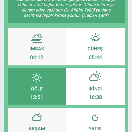
daha sevimli hiçbir kimse yoktur. Günah işlemeye
devam eden yaşlıdan da, Allâhü Teâlâ'ya daha
sevimsiz hiçbir kimse yoktur. (Hadis-i şerif)
İMSAK
GÜNEŞ
04:12
05:44
ÖĞLE
İKINDI
12:51
16:38
AKŞAM
YATSI