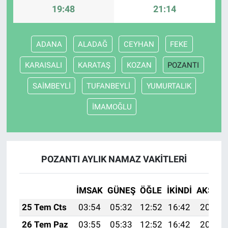
19:48
21:14
ADANA
ALADAĞ
CEYHAN
FEKE
KARAISALI
KARATAŞ
KOZAN
POZANTI
SAİMBEYLİ
TUFANBEYLİ
YUMURTALIK
İMAMOĞLU
POZANTI AYLIK NAMAZ VAKITLERI
İMSAK
GÜNEŞ
ÖĞLE
İKINDI
AKŞAM
25 Tem Cts
03:54
05:32
12:52
16:42
20:02
26 Tem Paz
03:55
05:33
12:52
16:42
20:02