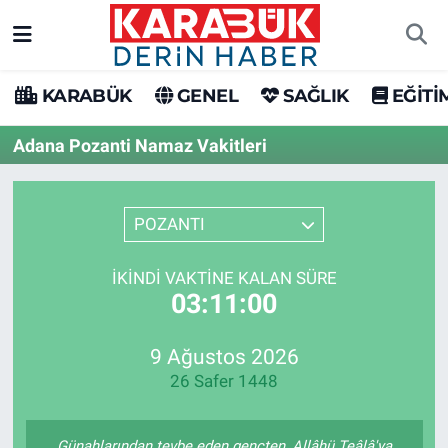
Karabük Nöbetçi Eczaneler
KARABÜK
GENEL
SAĞLIK
EĞİTİ
Karabük Hava Durumu
Adana Pozanti Namaz Vakitleri
Karabük Trafik Yoğunluk Haritası
POZANTI
Süper Lig Puan Durumu ve Fikstür
İKINDI VAKTINE KALAN SÜRE
Tüm Manşetler
03:11:00
Son Dakika Haberleri
9 Ağustos 2026
26 Safer 1448
Haber Arşivi
Günahlarından tevbe eden gençten, Allâhü Teâlâ'ya