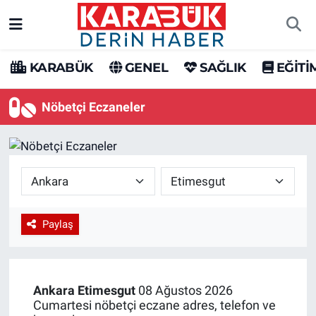
Karabük Nöbetçi Eczaneler
KARABÜK
GENEL
SAĞLIK
EĞİTİ
Karabük Hava Durumu
Nöbetçi Eczaneler
Karabük Trafik Yoğunluk Haritası
Süper Lig Puan Durumu ve Fikstür
Tüm Manşetler
Paylaş
Son Dakika Haberleri
Haber Arşivi
Ankara
Etimesgut
08 Ağustos 2026
Cumartesi nöbetçi eczane adres, telefon ve