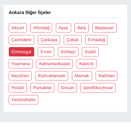
Ankara Diğer İlçeler
Akyurt
Altindağ
Ayaş
Bala
Beypazari
Çamlidere
Çankaya
Çubuk
Elmadağ
Etimesgut
Evren
Gölbaşi
Güdül
Haymana
Kahramankazan
Kalecik
Keçiören
Kizilcahamam
Mamak
Nallihan
Polatli
Pursaklar
Sincan
Şereflikoçhisar
Yenimahalle