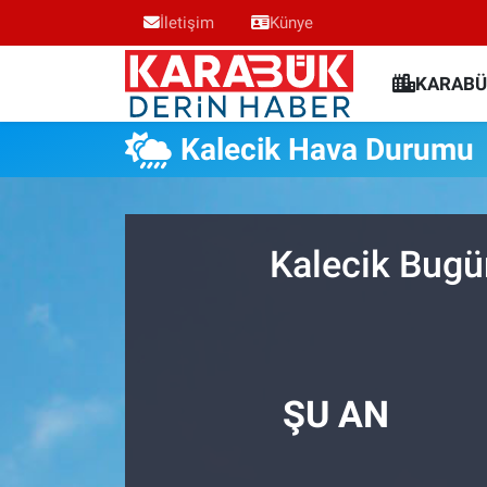
İletişim
Künye
Karabük Nöbetçi Eczaneler
KARABÜ
Karabük Hava Durumu
Kalecik Hava Durumu
Karabük Trafik Yoğunluk Haritası
Süper Lig Puan Durumu ve Fikstür
Kalecik Bugü
Tüm Manşetler
Son Dakika Haberleri
ŞU AN
Haber Arşivi