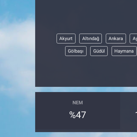
Akyurt
Altındağ
Ankara
A
Gölbaşı
Güdül
Haymana
NEM
%47