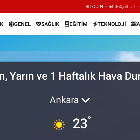
BITCOIN
64.360,53
%-0.
DOLAR
47,7143
%0.
K
GENEL
SAĞLIK
EĞİTİM
TEKNOLOJİ
A
EURO
55,0317
%-0.
STERLİN
64,2463
%0.
GRAM ALTIN
6574.81
%1.
BİST100
13.799
%7
n, Yarın ve 1 Haftalık Hava D
Ankara
°
23