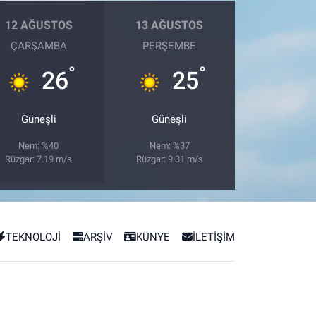
12 AĞUSTOS
13 AĞUSTOS
ÇARŞAMBA
PERŞEMBE
°
°
26
25
Güneşli
Güneşli
Nem: %40
Nem: %37
Rüzgar: 7.19 m/s
Rüzgar: 9.31 m/s
TEKNOLOJİ
ARŞİV
KÜNYE
İLETİŞİM