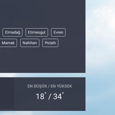
Elmadağ
Etimesgut
Evren
Mamak
Nallıhan
Polatlı
EN DÜŞÜK / EN YÜKSEK
°
°
18
/ 34