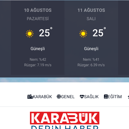
10 AĞUSTOS
11 AĞUSTOS
PAZARTESI
SALI
°
°
25
25
Güneşli
Güneşli
Nem: %42
Nem: %41
Rüzgar: 7.19 m/s
Rüzgar: 6.39 m/s
KARABÜK
GENEL
SAĞLIK
EĞİTİM