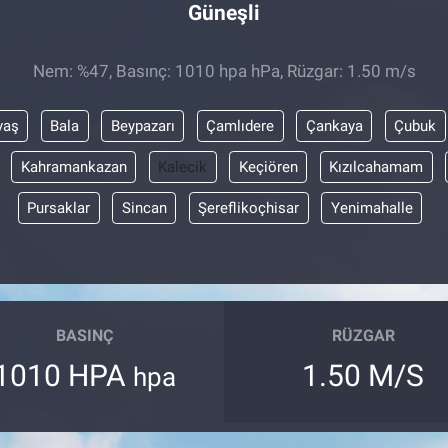
Güneşli
Nem: %47, Basınç: 1010 hpa hPa, Rüzgar: 1.50 m/s
yaş
Bala
Beypazarı
Çamlıdere
Çankaya
Çubuk
Kahramankazan
Kalecik
Keçiören
Kızılcahamam
Pursaklar
Sincan
Şereflikoçhisar
Yenimahalle
BASINÇ
RÜZGAR
1010 HPA
1.50 M/S
hpa