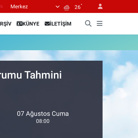
°
Merkez
76
26
16
RŞİV
KÜNYE
İLETİŞİM
02
07
44
0
urumu Tahmini
07 Ağustos Cuma
08:00