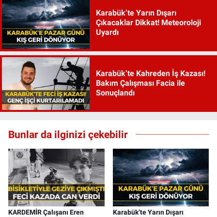
Karabük’te Yarın Dışarı
Çıkacaklar Dikkat! Meteoroloji
Uyardı
Karabük’te Kahreden İş Kazası!
Bakım Çalışması Facia ile
Sonuçlandı
Bunlar da ilginizi çekebilir
KARDEMİR Çalışanı Eren
Karabük’te Yarın Dışarı