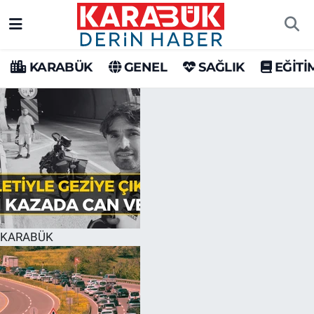
Karabük Nöbetçi Eczaneler
KARABÜK
GENEL
SAĞLIK
EĞİTİ
Karabük Hava Durumu
Karabük Trafik Yoğunluk Haritası
Süper Lig Puan Durumu ve Fikstür
Tüm Manşetler
Son Dakika Haberleri
KARABÜK
Haber Arşivi