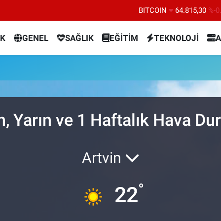
BITCOIN
64.815,30
%-0
DOLAR
47,7436
%0.
K
GENEL
SAĞLIK
EĞİTİM
TEKNOLOJİ
A
EURO
55,2510
%0.
STERLİN
64,4811
%0.
GRAM ALTIN
6660.55
%
BİST100
13.779
%-
, Yarın ve 1 Haftalık Hava D
Artvin
°
22