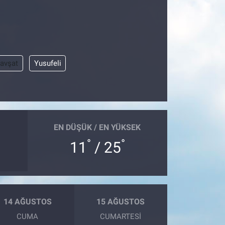
avşat
Yusufeli
EN DÜŞÜK / EN YÜKSEK
°
°
11
/ 25
14 AĞUSTOS
15 AĞUSTOS
CUMA
CUMARTESI