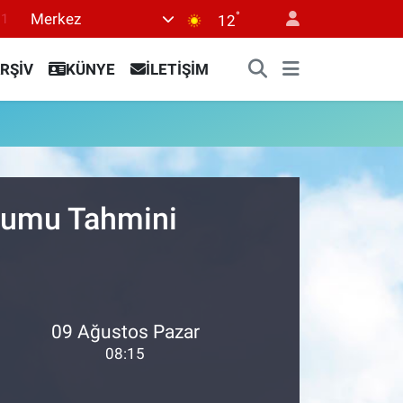
°
Merkez
.1
12
18
RŞİV
KÜNYE
İLETİŞİM
32
38
0
14
urumu Tahmini
09 Ağustos Pazar
08:15