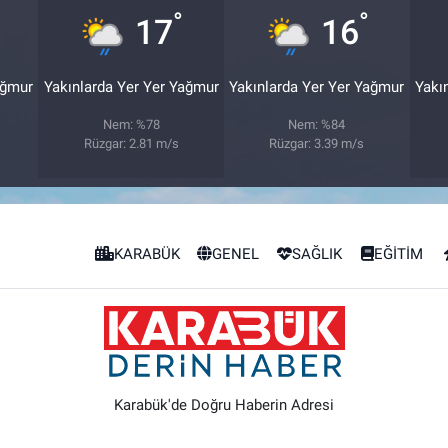
°
°
17
16
ağmur
Yakınlarda Yer Yer Yağmur
Yakınlarda Yer Yer Yağmur
Yakı
Nem: %78
Nem: %84
Rüzgar: 2.81 m/s
Rüzgar: 3.39 m/s
KARABÜK
GENEL
SAĞLIK
EĞİTİM
Karabük'de Doğru Haberin Adresi