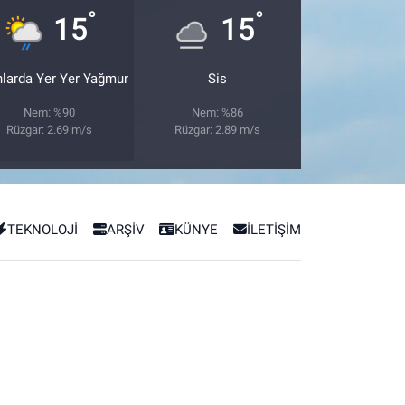
°
°
15
15
nlarda Yer Yer Yağmur
Sis
Nem: %90
Nem: %86
Rüzgar: 2.69 m/s
Rüzgar: 2.89 m/s
TEKNOLOJİ
ARŞİV
KÜNYE
İLETİŞİM