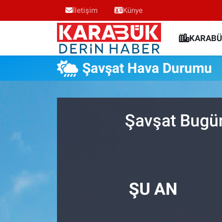
İletişim
Künye
Karabük Nöbetçi Eczaneler
KARABÜ
Karabük Hava Durumu
Şavşat Hava Durumu
Karabük Trafik Yoğunluk Haritası
Süper Lig Puan Durumu ve Fikstür
Şavşat Bugün
Tüm Manşetler
Son Dakika Haberleri
ŞU AN
Haber Arşivi