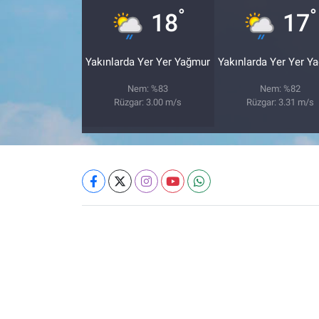
°
°
18
17
Yakınlarda Yer Yer Yağmur
Yakınlarda Yer Yer Y
Nem: %83
Nem: %82
Rüzgar: 3.00 m/s
Rüzgar: 3.31 m/s