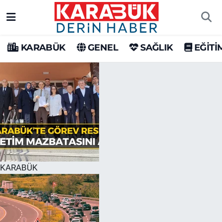
Karabük Nöbetçi Eczaneler
KARABÜK
GENEL
SAĞLIK
EĞİTİ
Karabük Hava Durumu
Karabük Trafik Yoğunluk Haritası
Süper Lig Puan Durumu ve Fikstür
Tüm Manşetler
Son Dakika Haberleri
KARABÜK
Haber Arşivi