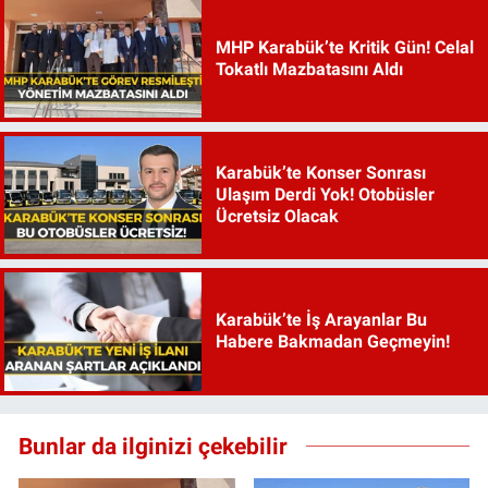
MHP Karabük’te Kritik Gün! Celal
Tokatlı Mazbatasını Aldı
Karabük’te Konser Sonrası
Ulaşım Derdi Yok! Otobüsler
Ücretsiz Olacak
Karabük’te İş Arayanlar Bu
Habere Bakmadan Geçmeyin!
Bunlar da ilginizi çekebilir