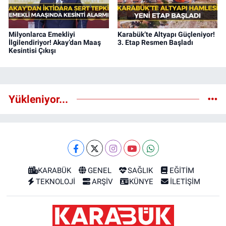
Milyonlarca Emekliyi
Karabük’te Altyapı Güçleniyor!
İlgilendiriyor! Akay’dan Maaş
3. Etap Resmen Başladı
Kesintisi Çıkışı
Yükleniyor...
KARABÜK
GENEL
SAĞLIK
EĞİTİM
TEKNOLOJİ
ARŞİV
KÜNYE
İLETİŞİM