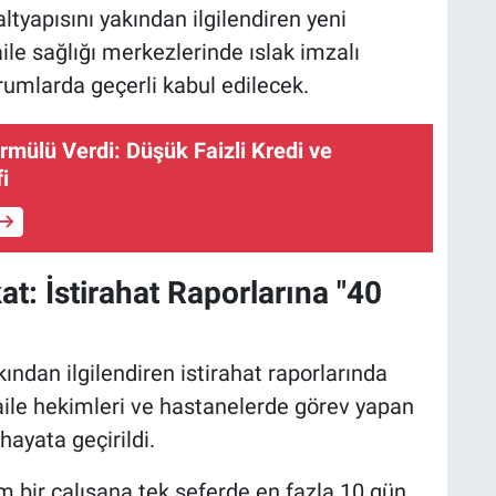
ltyapısını yakından ilgilendiren yeni
le sağlığı merkezlerinde ıslak imzalı
urumlarda geçerli kabul edilecek.
rmülü Verdi: Düşük Faizli Kredi ve
i
t: İstirahat Raporlarına "40
kından ilgilendiren istirahat raporlarında
aile hekimleri ve hastanelerde görev yapan
hayata geçirildi.
 bir çalışana tek seferde en fazla 10 gün