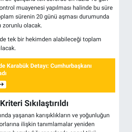
Kontrol muayenesi yapılması halinde bu süre
 toplam sürenin 20 günü aşması durumunda
ı zorunlu olacak.
inde tek bir hekimden alabileceği toplam
ılacak.
de Karabük Detayı: Cumhurbaşkanı
adı
iteri Sıkılaştırıldı
nda yaşanan karışıklıkların ve yoğunluğun
rlarına ilişkin tanımlamalar yeniden