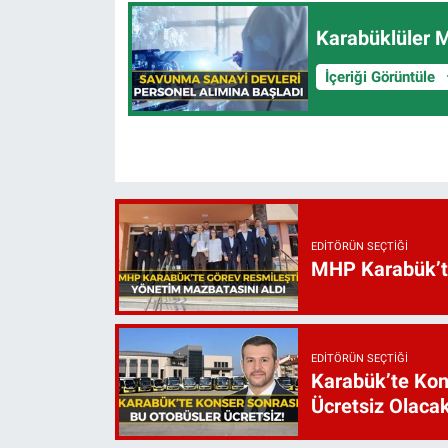
Karabüklüler M
İçeriği Görüntüle
EDITÖRÜN SEÇTIĞI
MHP Karabük’te 
EDITÖRÜN SEÇTIĞI
Karabük’te Kon
Ücretsiz Olaca