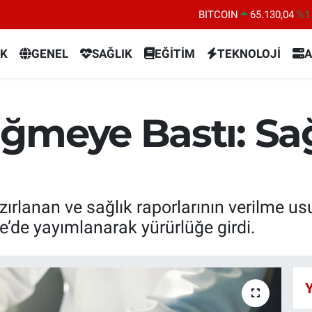
DOLAR
47,7106
%0.
EURO
55,1652
%0.
K
GENEL
SAĞLIK
EĞİTİM
TEKNOLOJİ
A
STERLİN
64,4046
%0.
GRAM ALTIN
6648.99
%2.
BİST100
13.773
%-
ğmeye Bastı: Sağ
BITCOIN
65.130,04
%1
ırlanan ve sağlık raporlarının verilme usul
’de yayımlanarak yürürlüğe girdi.
Y