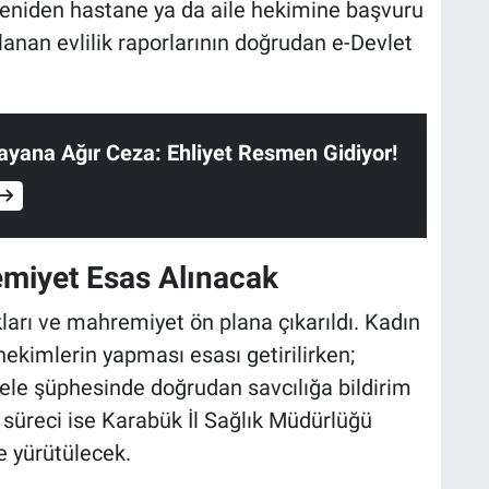
n yeniden hastane ya da aile hekimine başvuru
nan evlilik raporlarının doğrudan e-Devlet
rlayana Ağır Ceza: Ehliyet Resmen Gidiyor!
miyet Esas Alınacak
kları ve mahremiyet ön plana çıkarıldı. Kadın
hekimlerin yapması esası getirilirken;
le şüphesinde doğrudan savcılığa bildirim
z süreci ise Karabük İl Sağlık Müdürlüğü
 yürütülecek.