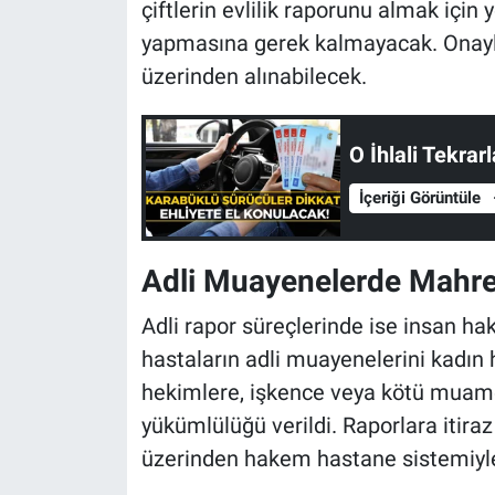
çiftlerin evlilik raporunu almak içi
yapmasına gerek kalmayacak. Onayla
üzerinden alınabilecek.
O İhlali Tekra
İçeriği Görüntüle
Adli Muayenelerde Mahre
Adli rapor süreçlerinde ise insan ha
hastaların adli muayenelerini kadın 
hekimlere, işkence veya kötü muame
yükümlülüğü verildi. Raporlara itira
üzerinden hakem hastane sistemiyle