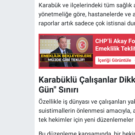
Karabük ve ilçelerindeki tüm sağlık a
yönetmeliğe göre, hastanelerde ve ai
raporlar artık sadece çok istisnai d
CHP’li Akay Fo
Emeklilik Teklif
İçeriği Görüntüle
Karabüklü Çalışanlar Dikka
Gün" Sınırı
Özellikle iş dünyası ve çalışanları ya
suistimallerin önlenmesi amacıyla, 
tek hekimler için yeni düzenlemeler 
Bu düzenleme kapsamında, bir hekim