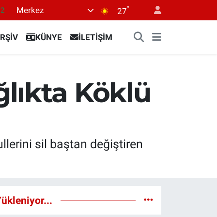
°
Merkez
17
27
27
RŞİV
KÜNYE
İLETİŞİM
35
59
19
lıkta Köklü
.2
lerini sil baştan değiştiren
ükleniyor...