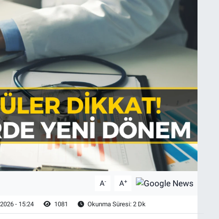
-
+
A
A
2026 - 15:24
1081
Okunma Süresi: 2 Dk