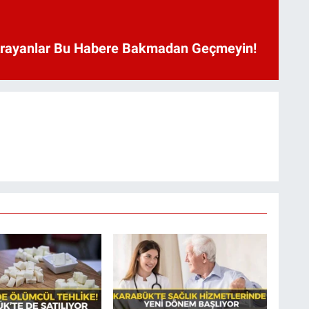
Arayanlar Bu Habere Bakmadan Geçmeyin!