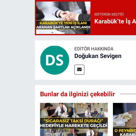
EDITÖRÜN SEÇTIĞI
Karabük’te İş 
EDITÖR HAKKINDA
Doğukan Sevigen
Bunlar da ilginizi çekebilir