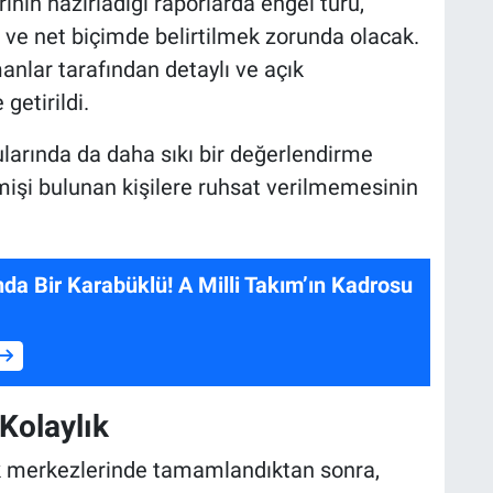
ının hazırladığı raporlarda engel türü,
ı ve net biçimde belirtilmek zorunda olacak.
anlar tarafından detaylı ve açık
getirildi.
ularında da daha sıkı bir değerlendirme
mişi bulunan kişilere ruhsat verilmemesinin
da Bir Karabüklü! A Milli Takım’ın Kadrosu
Kolaylık
ık merkezlerinde tamamlandıktan sonra,