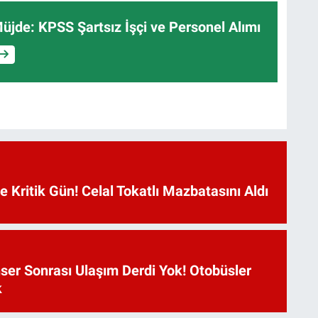
üjde: KPSS Şartsız İşçi ve Personel Alımı
Kritik Gün! Celal Tokatlı Mazbatasını Aldı
ser Sonrası Ulaşım Derdi Yok! Otobüsler
k