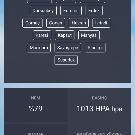
Dursunbey
Edremit
Erdek
Gömeç
Gönen
Havran
İvrindi
Karesi
Kepsut
Manyas
Marmara
Savaştepe
Sındırgı
Susurluk
NEM
BASINÇ
%79
1013 HPA
hpa
RÜZGAR
EN DÜŞÜK / EN YÜKSEK