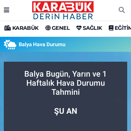
Karabük Nöbetçi Eczaneler
KARABÜK
GENEL
SAĞLIK
EĞİTİ
Karabük Hava Durumu
Balya Hava Durumu
Karabük Trafik Yoğunluk Haritası
Süper Lig Puan Durumu ve Fikstür
Balya Bugün, Yarın ve 1
Haftalık Hava Durumu
Tüm Manşetler
Tahmini
Son Dakika Haberleri
ŞU AN
Haber Arşivi