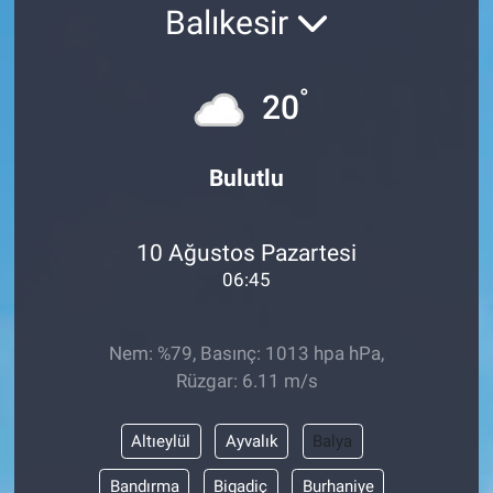
Balıkesir
°
20
Bulutlu
10 Ağustos Pazartesi
06:45
Nem: %79, Basınç: 1013 hpa hPa,
Rüzgar: 6.11 m/s
Altıeylül
Ayvalık
Balya
Bandırma
Bigadiç
Burhaniye