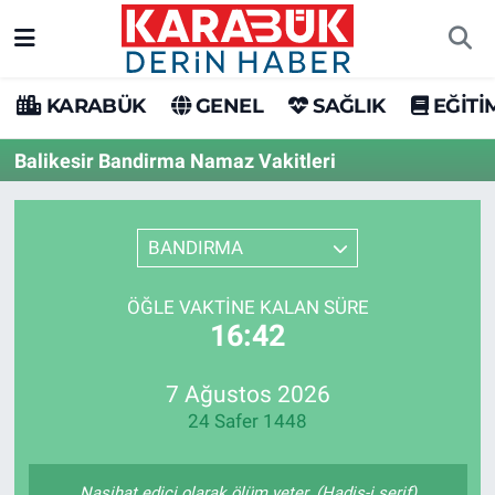
Karabük Nöbetçi Eczaneler
KARABÜK
GENEL
SAĞLIK
EĞİTİ
Karabük Hava Durumu
Balikesir Bandirma Namaz Vakitleri
Karabük Trafik Yoğunluk Haritası
BANDIRMA
Süper Lig Puan Durumu ve Fikstür
ÖĞLE VAKTINE KALAN SÜRE
Tüm Manşetler
16:42
Son Dakika Haberleri
7 Ağustos 2026
24 Safer 1448
Haber Arşivi
Nasihat edici olarak ölüm yeter. (Hadis-i şerif)