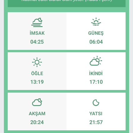
İMSAK
GÜNEŞ
04:25
06:04
ÖĞLE
İKINDI
13:19
17:10
AKŞAM
YATSI
20:24
21:57