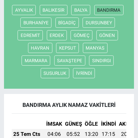
AYVALIK
BALIKESİR
BALYA
BANDIRMA
BURHANİYE
BİGADİÇ
DURSUNBEY
EDREMİT
ERDEK
GÖMEÇ
GÖNEN
HAVRAN
KEPSUT
MANYAS
MARMARA
SAVAŞTEPE
SINDIRGI
SUSURLUK
İVRİNDİ
BANDIRMA AYLIK NAMAZ VAKITLERI
İMSAK
GÜNEŞ
ÖĞLE
İKINDI
AKŞAM
25 Tem Cts
04:06
05:52
13:20
17:15
20:37