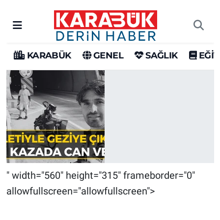
Adresi (karabukderinhaber.com)
" width="560" height="315" frameborder="0"
allowfullscreen="allowfullscreen">