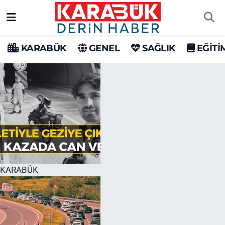
Karabük Nöbetçi Eczaneler
KARABÜK
GENEL
SAĞLIK
EĞİTİ
Karabük Hava Durumu
Karabük Trafik Yoğunluk Haritası
Süper Lig Puan Durumu ve Fikstür
Tüm Manşetler
Son Dakika Haberleri
KARABÜK
Haber Arşivi