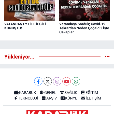
VATANDAŞ EYT İLE İLGİLİ
Vatandaşa Sorduk; Covid-19
KONUŞTU!
Tekrardan Neden Çoğaldı? İşte
Cevaplar
Yükleniyor...
KARABÜK
GENEL
SAĞLIK
EĞİTİM
TEKNOLOJİ
ARŞİV
KÜNYE
İLETİŞİM