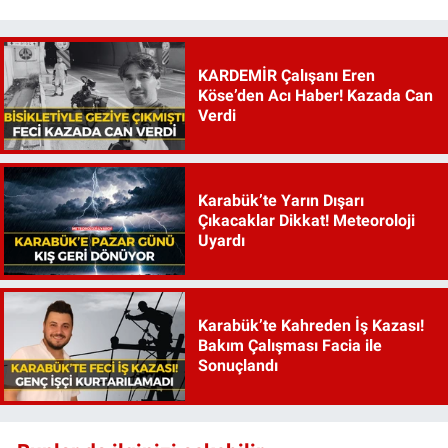
KARDEMİR Çalışanı Eren
Köse’den Acı Haber! Kazada Can
Verdi
Karabük’te Yarın Dışarı
Çıkacaklar Dikkat! Meteoroloji
Uyardı
Karabük’te Kahreden İş Kazası!
Bakım Çalışması Facia ile
Sonuçlandı