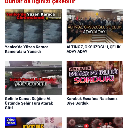
Bunlar da ilginizi çekebilir
Yenice'de Yüzen Karaca
ALTINÖZ, ÖKSÜZOĞLU, ÇELİK
Kameralara Yansıdı
ADAY ADAYI
Gelinle Damat Düğüne At
Karabük Esnafına Nasılsınız
Üstünde Şehir Turu Atarak
Diye Sorduk
Gitti