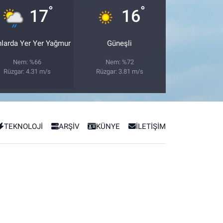
°
°
17
16
nlarda Yer Yer Yağmur
Güneşli
Nem: %66
Nem: %72
Rüzgar: 4.31 m/s
Rüzgar: 3.81 m/s
TEKNOLOJİ
ARŞİV
KÜNYE
İLETİŞİM