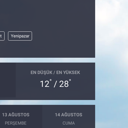
t
Yenipazar
EN DÜŞÜK / EN YÜKSEK
°
°
12
/ 28
13 AĞUSTOS
14 AĞUSTOS
PERŞEMBE
CUMA