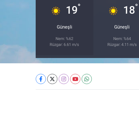
°
°
19
18
Güneşli
Güneşli
Nem: %62
Nem: %64
Rüzgar: 6.61 m/s
Rüzgar: 4.11 m/s