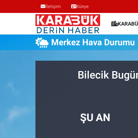
İletişim
Künye
Karabük Nöbetçi Eczaneler
KARABÜ
Karabük Hava Durumu
Merkez Hava Durumu
Karabük Trafik Yoğunluk Haritası
Süper Lig Puan Durumu ve Fikstür
Bilecik Bugü
Tüm Manşetler
Son Dakika Haberleri
ŞU AN
Haber Arşivi