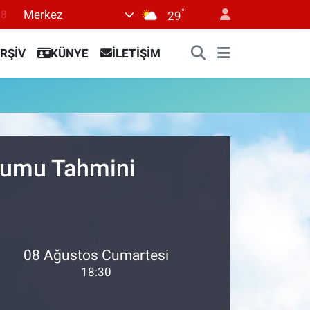
°
Merkez
18
29
18
RŞİV
KÜNYE
İLETİŞİM
32
38
03
14
urumu Tahmini
08 Ağustos Cumartesi
18:30