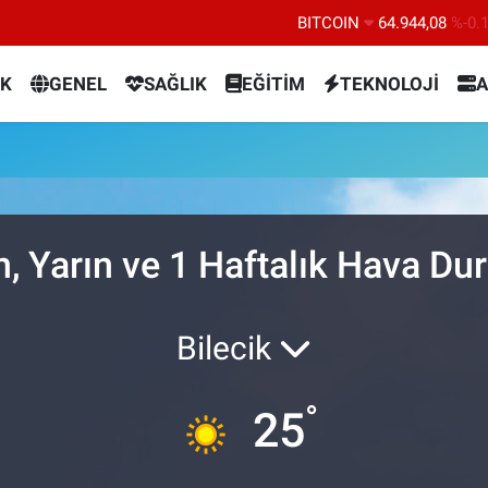
BITCOIN
64.944,08
%-0.
DOLAR
47,7436
%0.
K
GENEL
SAĞLIK
EĞİTİM
TEKNOLOJİ
A
EURO
55,2510
%0.
STERLİN
64,4811
%0.
GRAM ALTIN
6660.55
%0.
BİST100
13.779
%-
n, Yarın ve 1 Haftalık Hava D
Bilecik
°
25