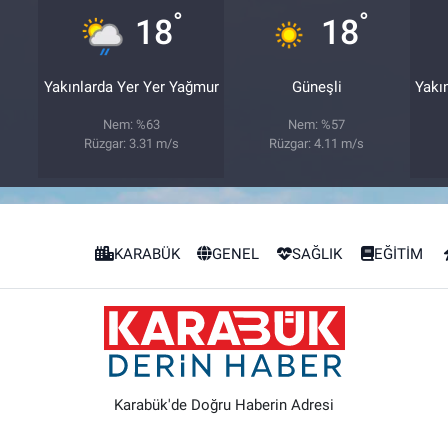
°
°
18
18
Yakınlarda Yer Yer Yağmur
Güneşli
Yakı
Nem: %63
Nem: %57
Rüzgar: 3.31 m/s
Rüzgar: 4.11 m/s
KARABÜK
GENEL
SAĞLIK
EĞİTİM
Karabük'de Doğru Haberin Adresi