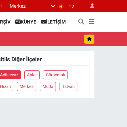
°
Merkez
.1
12
18
RŞİV
KÜNYE
İLETİŞİM
32
38
0
14
itlis Diğer İlçeler
Adilcevaz
Ahlat
Güroymak
Hizan
Merkez
Mutki
Tatvan