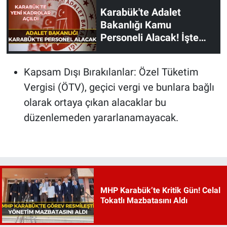
Karabük'te Adalet
Bakanlığı Kamu
Personeli Alacak! İşte
Şartlar...
Kapsam Dışı Bırakılanlar: Özel Tüketim
Vergisi (ÖTV), geçici vergi ve bunlara bağlı
olarak ortaya çıkan alacaklar bu
düzenlemeden yararlanamayacak.
MHP Karabük’te Kritik Gün! Celal
Tokatlı Mazbatasını Aldı