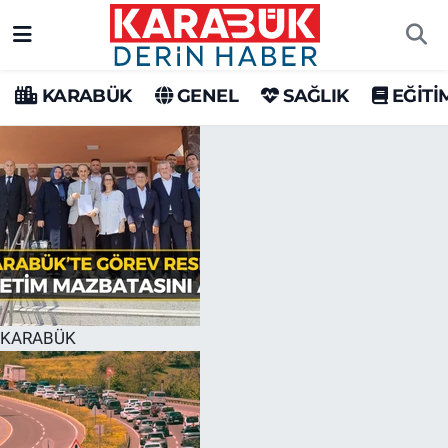
Karabük Nöbetçi Eczaneler
KARABÜK
GENEL
SAĞLIK
EĞİTİ
Karabük Hava Durumu
Karabük Trafik Yoğunluk Haritası
Süper Lig Puan Durumu ve Fikstür
Tüm Manşetler
Son Dakika Haberleri
KARABÜK
Haber Arşivi