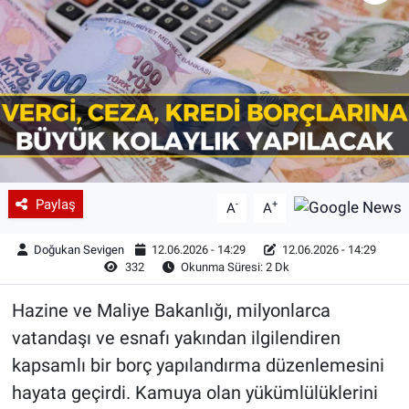
Paylaş
-
+
A
A
Doğukan Sevigen
12.06.2026 - 14:29
12.06.2026 - 14:29
332
Okunma Süresi: 2 Dk
Hazine ve Maliye Bakanlığı, milyonlarca
vatandaşı ve esnafı yakından ilgilendiren
kapsamlı bir borç yapılandırma düzenlemesini
hayata geçirdi. Kamuya olan yükümlülüklerini