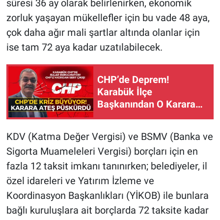
süresi 36 ay olarak belirlenirken, ekonomik
zorluk yaşayan mükellefler için bu vade 48 aya,
çok daha ağır mali şartlar altında olanlar için
ise tam 72 aya kadar uzatılabilecek.
CHP’de Deprem!
Karabük İlçe
Başkanından O Karara
Sert Tepki
KDV (Katma Değer Vergisi) ve BSMV (Banka ve
Sigorta Muameleleri Vergisi) borçları için en
fazla 12 taksit imkanı tanınırken; belediyeler, il
özel idareleri ve Yatırım İzleme ve
Koordinasyon Başkanlıkları (YİKOB) ile bunlara
bağlı kuruluşlara ait borçlarda 72 taksite kadar