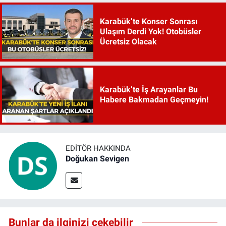
Karabük’te Konser Sonrası
Ulaşım Derdi Yok! Otobüsler
Ücretsiz Olacak
Karabük’te İş Arayanlar Bu
Habere Bakmadan Geçmeyin!
EDITÖR HAKKINDA
Doğukan Sevigen
Bunlar da ilginizi çekebilir