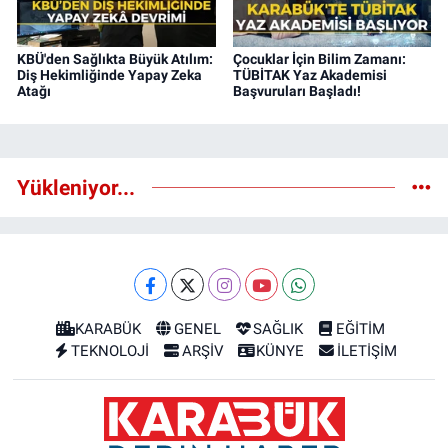
KBÜ'den Sağlıkta Büyük Atılım:
Çocuklar İçin Bilim Zamanı:
Diş Hekimliğinde Yapay Zeka
TÜBİTAK Yaz Akademisi
Atağı
Başvuruları Başladı!
Yükleniyor...
KARABÜK
GENEL
SAĞLIK
EĞİTİM
TEKNOLOJİ
ARŞİV
KÜNYE
İLETİŞİM