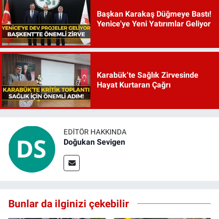
Başkan Karakaş Düğmeye Bastı!
Yenice'ye Yeni Yatırımlar Geliyor
Karabük’te Sağlık Zirvesinde
Hayat Kurtaran Çağrı
EDITÖR HAKKINDA
Doğukan Sevigen
Bunlar da ilginizi çekebilir