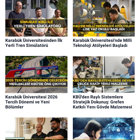
Karabük Üniversitesinden İlk
Karabük Üniversitesi'nde Milli
Yerli Tren Simülatörü
Teknoloji Atölyeleri Başladı
Karabük Üniversitesi 2026
KBÜ'den Raylı Sistemlere
Tercih Dönemi ve Yeni
Stratejik Dokunuş: Grefen
Bölümler
Katkılı Yenı Gövde Malzemesi