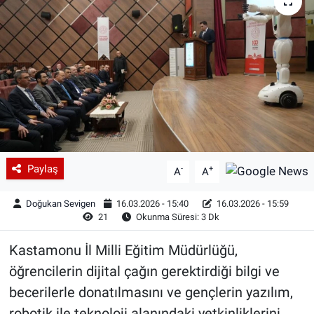
Paylaş
-
+
A
A
Doğukan Sevigen
16.03.2026 - 15:40
16.03.2026 - 15:59
21
Okunma Süresi: 3 Dk
Kastamonu İl Milli Eğitim Müdürlüğü,
öğrencilerin dijital çağın gerektirdiği bilgi ve
becerilerle donatılmasını ve gençlerin yazılım,
robotik ile teknoloji alanındaki yetkinliklerini