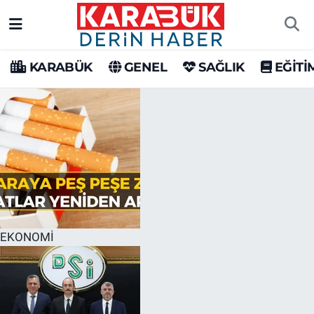
Karabük Nöbetçi Eczaneler
KARABÜK
GENEL
SAĞLIK
EĞİTİ
Karabük Hava Durumu
Karabük Trafik Yoğunluk Haritası
Süper Lig Puan Durumu ve Fikstür
Tüm Manşetler
Son Dakika Haberleri
EKONOMİ
Haber Arşivi