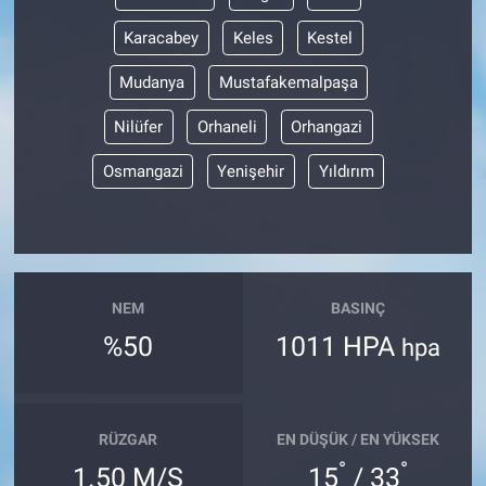
Karacabey
Keles
Kestel
Mudanya
Mustafakemalpaşa
Nilüfer
Orhaneli
Orhangazi
Osmangazi
Yenişehir
Yıldırım
NEM
BASINÇ
%50
1011 HPA
hpa
RÜZGAR
EN DÜŞÜK / EN YÜKSEK
°
°
1.50 M/S
15
/ 33