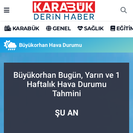
Karabük Nöbetçi Eczaneler
KARABÜK
GENEL
SAĞLIK
EĞİTİ
Karabük Hava Durumu
Büyükorhan Hava Durumu
Karabük Trafik Yoğunluk Haritası
Süper Lig Puan Durumu ve Fikstür
Büyükorhan Bugün, Yarın ve 1
Haftalık Hava Durumu
Tüm Manşetler
Tahmini
Son Dakika Haberleri
ŞU AN
Haber Arşivi