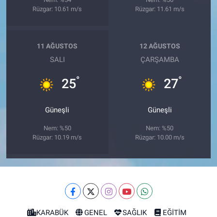
Rüzgar: 10.61 m/s
Rüzgar: 11.61 m/s
11 AĞUSTOS
12 AĞUSTOS
SALI
ÇARŞAMBA
°
°
25
27
Güneşli
Güneşli
Nem: %50
Nem: %50
Rüzgar: 10.19 m/s
Rüzgar: 10.00 m/s
KARABÜK
GENEL
SAĞLIK
EĞİTİM