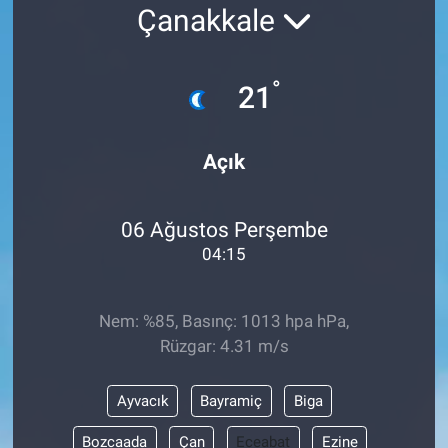
Çanakkale
°
21
Açık
06 Ağustos Perşembe
04:15
Nem: %85, Basınç: 1013 hpa hPa,
Rüzgar: 4.31 m/s
Ayvacık
Bayramiç
Biga
Bozcaada
Çan
Eceabat
Ezine