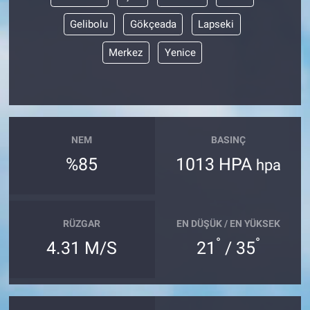
Gelibolu
Gökçeada
Lapseki
Merkez
Yenice
NEM
BASINÇ
%85
1013 HPA
hpa
RÜZGAR
EN DÜŞÜK / EN YÜKSEK
°
°
4.31 M/S
21
/ 35