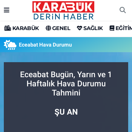
Karabük Nöbetçi Eczaneler
KARABÜK
GENEL
SAĞLIK
EĞİTİ
Karabük Hava Durumu
Eceabat Hava Durumu
Karabük Trafik Yoğunluk Haritası
Süper Lig Puan Durumu ve Fikstür
Eceabat Bugün, Yarın ve 1
Haftalık Hava Durumu
Tüm Manşetler
Tahmini
Son Dakika Haberleri
ŞU AN
Haber Arşivi