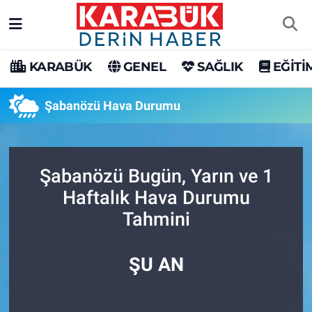
Karabük Nöbetçi Eczaneler
KARABÜK
GENEL
SAĞLIK
EĞİTİ
Karabük Hava Durumu
Şabanözü Hava Durumu
Karabük Trafik Yoğunluk Haritası
Süper Lig Puan Durumu ve Fikstür
Şabanözü Bugün, Yarın ve 1
Haftalık Hava Durumu
Tüm Manşetler
Tahmini
Son Dakika Haberleri
ŞU AN
Haber Arşivi