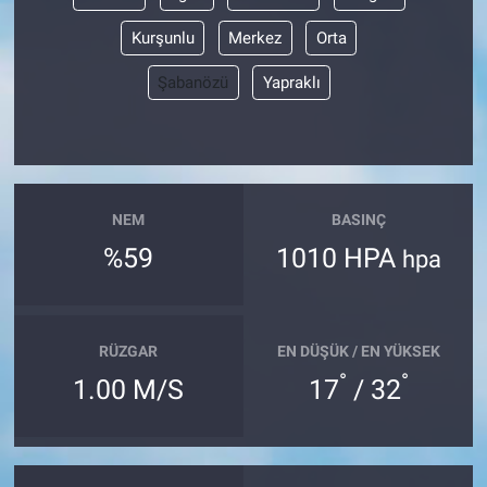
Kurşunlu
Merkez
Orta
Şabanözü
Yapraklı
NEM
BASINÇ
%59
1010 HPA
hpa
RÜZGAR
EN DÜŞÜK / EN YÜKSEK
°
°
1.00 M/S
17
/ 32