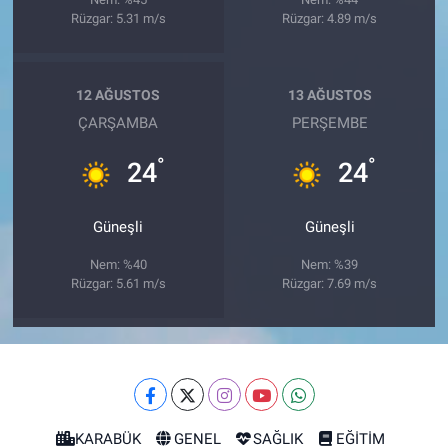
Rüzgar: 5.31 m/s
Rüzgar: 4.89 m/s
12 AĞUSTOS
13 AĞUSTOS
ÇARŞAMBA
PERŞEMBE
°
°
24
24
Güneşli
Güneşli
Nem: %40
Nem: %39
Rüzgar: 5.61 m/s
Rüzgar: 7.69 m/s
KARABÜK
GENEL
SAĞLIK
EĞİTİM