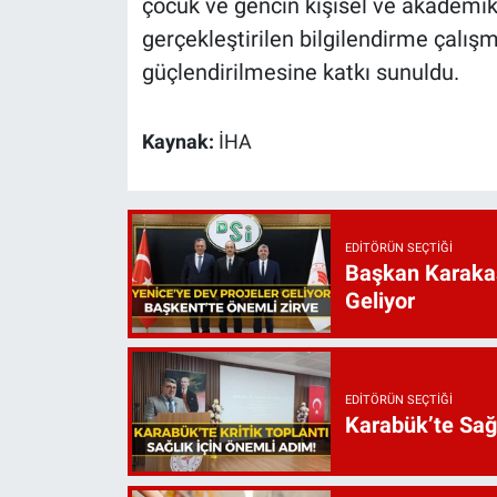
çocuk ve gencin kişisel ve akademik 
gerçekleştirilen bilgilendirme çalışm
güçlendirilmesine katkı sunuldu.
Kaynak:
İHA
EDITÖRÜN SEÇTIĞI
Başkan Karakaş
Geliyor
EDITÖRÜN SEÇTIĞI
Karabük’te Sağ