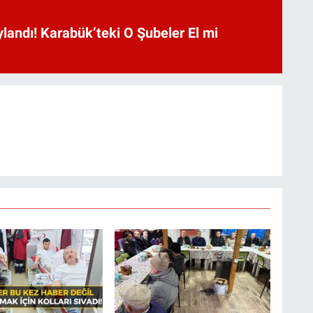
landı! Karabük’teki O Şubeler El mi