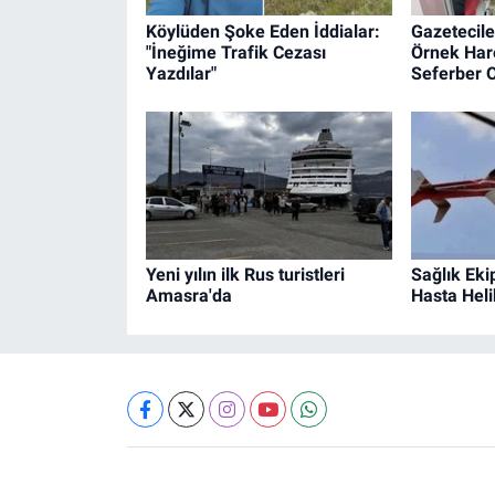
Köylüden Şoke Eden İddialar:
Gazetecile
"İneğime Trafik Cezası
Örnek Hare
Yazdılar"
Seferber O
Yeni yılın ilk Rus turistleri
Sağlık Eki
Amasra'da
Hasta Heli