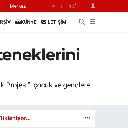
°
Merkez
16
14
0
RŞİV
KÜNYE
İLETİŞİM
08
0
12
teneklerini
0
 Projesi”, çocuk ve gençlere
ükleniyor...