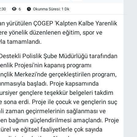
2:30
6
Okunma Süresi: 1 Dk
an yürütülen ÇOGEP 'Kalpten Kalbe Yarenlik
re yönelik düzenlenen eğitim, spor ve
ıyla tamamlandı.
estekli Polislik Şube Müdürlüğü tarafından
nlik Projesi'nin kapanış programı
nçlik Merkezi'nde gerçekleştirilen program,
okunmasıyla başladı. Proje kapsamında
ursiyer gençlere teşekkür belgeleri takdim
e sona erdi. Proje ile çocuk ve gençlerin suç
mli zaman geçirmelerinin sağlanması ve
üven bağının güçlendirilmesi amaçlandı. Proje
rel ve eğitsel faaliyetlerle çok sayıda