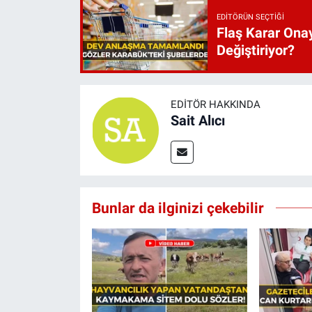
EDITÖRÜN SEÇTIĞI
Flaş Karar Onay
Değiştiriyor?
EDITÖR HAKKINDA
Sait Alıcı
Bunlar da ilginizi çekebilir