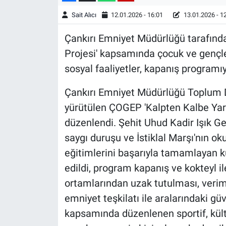
Sait Alıcı
12.01.2026 - 16:01
13.01.2026 - 1
Çankırı Emniyet Müdürlüğü tarafınd
Projesi' kapsamında çocuk ve gençle
sosyal faaliyetler, kapanış program
Çankırı Emniyet Müdürlüğü Toplum D
yürütülen ÇOGEP 'Kalpten Kalbe Yare
düzenlendi. Şehit Uhud Kadir Işık Ge
saygı duruşu ve İstiklal Marşı'nın 
eğitimlerini başarıyla tamamlayan k
edildi, program kapanış ve kokteyl il
ortamlarından uzak tutulması, veri
emniyet teşkilatı ile aralarındaki g
kapsamında düzenlenen sportif, kültü