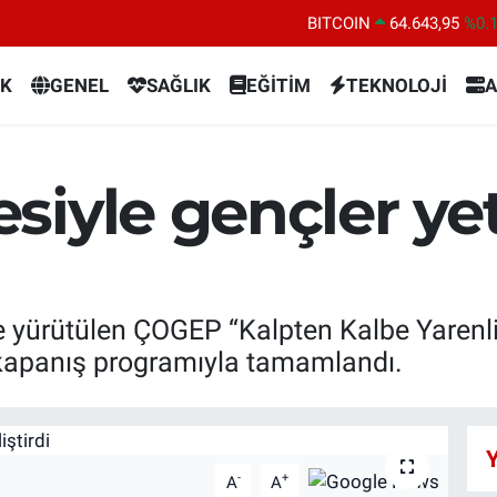
BITCOIN
64.643,95
%0.
DOLAR
47,6704
%
K
GENEL
SAĞLIK
EĞİTİM
TEKNOLOJİ
A
EURO
55,0406
%-0.
STERLİN
64,2143
%
GRAM ALTIN
6500.87
%0.
siyle gençler ye
BİST100
13.799
%7
yürütülen ÇOGEP “Kalpten Kalbe Yarenlik
n kapanış programıyla tamamlandı.
Y
-
+
A
A