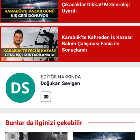
Çıkacaklar Dikkat! Meteoroloji
Uyardı
Karabük’te Kahreden İş Kazası!
Bakım Çalışması Facia ile
Sonuçlandı
EDITÖR HAKKINDA
Doğukan Sevigen
Bunlar da ilginizi çekebilir