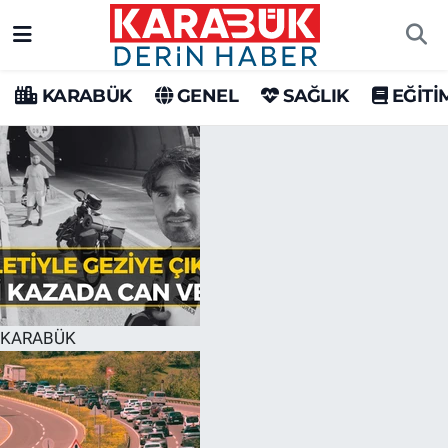
Karabük Nöbetçi Eczaneler
KARABÜK
GENEL
SAĞLIK
EĞİTİ
Karabük Hava Durumu
Karabük Trafik Yoğunluk Haritası
Süper Lig Puan Durumu ve Fikstür
Tüm Manşetler
Son Dakika Haberleri
KARABÜK
Haber Arşivi