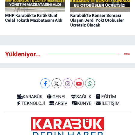
MHP Karabük’te Kritik Gün!
Karabük’te Konser Sonrası
Celal Tokatlı Mazbatasını Aldı
Ulaşım Derdi Yok! Otobüsler
Ücretsiz Olacak
Yükleniyor...
KARABÜK
GENEL
SAĞLIK
EĞİTİM
TEKNOLOJİ
ARŞİV
KÜNYE
İLETİŞİM