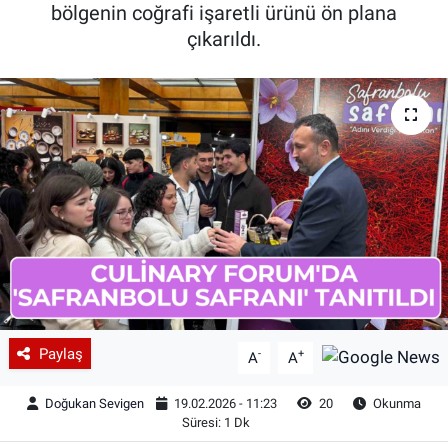
bölgenin coğrafi işaretli ürünü ön plana
çıkarıldı.
Paylaş
-
+
A
A
Doğukan Sevigen
19.02.2026 - 11:23
20
Okunma
Süresi: 1 Dk