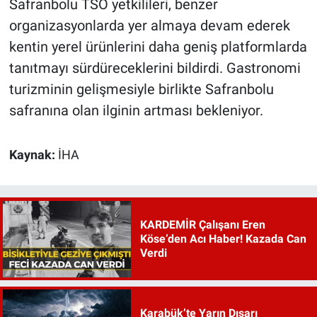
Safranbolu TSO yetkilileri, benzer
organizasyonlarda yer almaya devam ederek
kentin yerel ürünlerini daha geniş platformlarda
tanıtmayı sürdüreceklerini bildirdi. Gastronomi
turizminin gelişmesiyle birlikte Safranbolu
safranına olan ilginin artması bekleniyor.
Kaynak:
İHA
KARDEMİR Çalışanı Eren
Köse’den Acı Haber! Kazada Can
Verdi
Karabük’te Yarın Dışarı