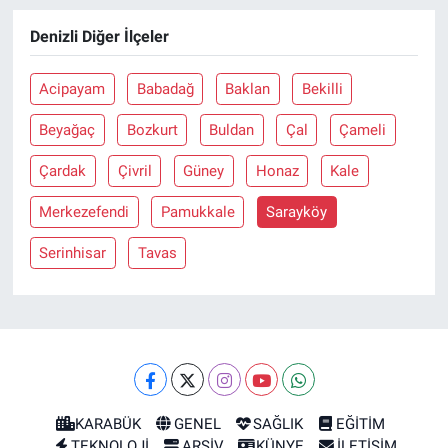
Denizli Diğer İlçeler
Acipayam
Babadağ
Baklan
Bekilli
Beyağaç
Bozkurt
Buldan
Çal
Çameli
Çardak
Çivril
Güney
Honaz
Kale
Merkezefendi
Pamukkale
Sarayköy
Serinhisar
Tavas
KARABÜK
GENEL
SAĞLIK
EĞİTİM
TEKNOLOJİ
ARŞİV
KÜNYE
İLETİŞİM