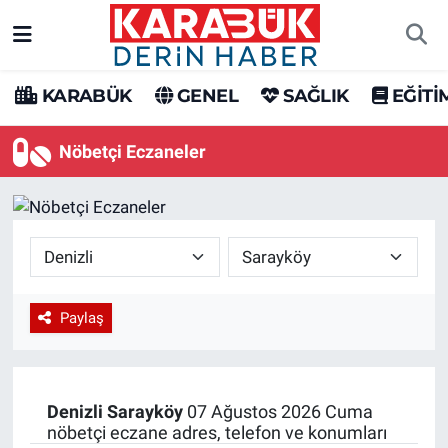
Karabük Nöbetçi Eczaneler
KARABÜK
GENEL
SAĞLIK
EĞİTİ
Karabük Hava Durumu
Nöbetçi Eczaneler
Karabük Trafik Yoğunluk Haritası
Süper Lig Puan Durumu ve Fikstür
Tüm Manşetler
Paylaş
Son Dakika Haberleri
Haber Arşivi
Denizli
Sarayköy
07 Ağustos 2026 Cuma
nöbetçi eczane adres, telefon ve konumları