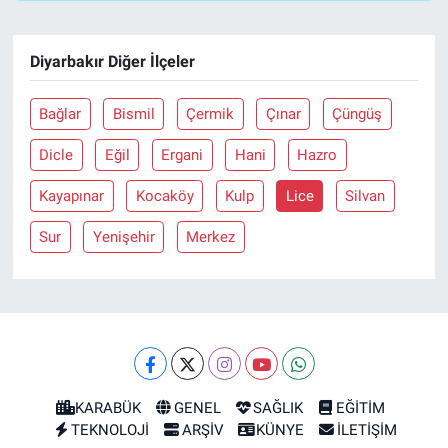
Diyarbakır Diğer İlçeler
Bağlar
Bismil
Çermik
Çınar
Çüngüş
Dicle
Eğil
Ergani
Hani
Hazro
Kayapınar
Kocaköy
Kulp
Lice
Silvan
Sur
Yenişehir
Merkez
KARABÜK
GENEL
SAĞLIK
EĞİTİM
TEKNOLOJİ
ARŞİV
KÜNYE
İLETİŞİM