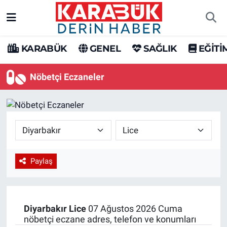
Karabük Nöbetçi Eczaneler
KARABÜK
GENEL
SAĞLIK
EĞİTİ
Karabük Hava Durumu
Nöbetçi Eczaneler
Karabük Trafik Yoğunluk Haritası
Süper Lig Puan Durumu ve Fikstür
Tüm Manşetler
Paylaş
Son Dakika Haberleri
Haber Arşivi
Diyarbakır
Lice
07 Ağustos 2026 Cuma
nöbetçi eczane adres, telefon ve konumları