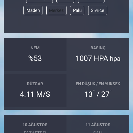
Maden
Merkez
Palu
Sivrice
NEM
BASINÇ
%53
1007 HPA
hpa
RÜZGAR
EN DÜŞÜK / EN YÜKSEK
°
°
4.11 M/S
13
/ 27
10 AĞUSTOS
11 AĞUSTOS
PAZARTESI
SALI