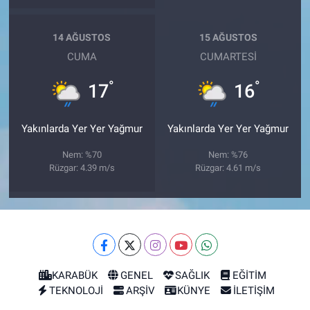
14 AĞUSTOS
15 AĞUSTOS
CUMA
CUMARTESI
°
°
17
16
Yakınlarda Yer Yer Yağmur
Yakınlarda Yer Yer Yağmur
Nem: %70
Nem: %76
Rüzgar: 4.39 m/s
Rüzgar: 4.61 m/s
KARABÜK
GENEL
SAĞLIK
EĞİTİM
TEKNOLOJİ
ARŞİV
KÜNYE
İLETİŞİM