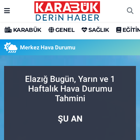
Karabük Nöbetçi Eczaneler
KARABÜK
GENEL
SAĞLIK
EĞİTİ
Karabük Hava Durumu
Merkez Hava Durumu
Karabük Trafik Yoğunluk Haritası
Süper Lig Puan Durumu ve Fikstür
Elazığ Bugün, Yarın ve 1
Haftalık Hava Durumu
Tüm Manşetler
Tahmini
Son Dakika Haberleri
ŞU AN
Haber Arşivi