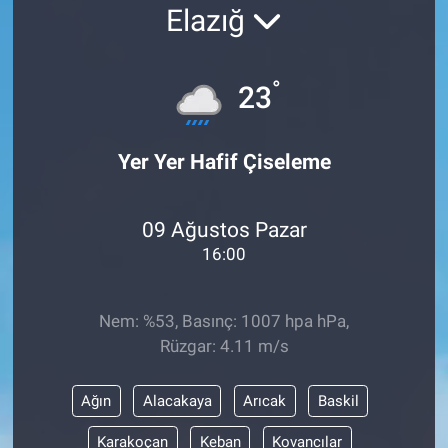
Elazığ
°
23
Yer Yer Hafif Çiseleme
09 Ağustos Pazar
16:00
Nem: %53, Basınç: 1007 hpa hPa,
Rüzgar: 4.11 m/s
Ağın
Alacakaya
Arıcak
Baskil
Karakoçan
Keban
Kovancılar