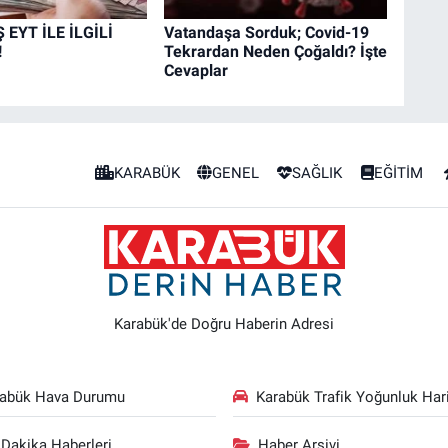
EYT İLE İLGİLİ
Vatandaşa Sorduk; Covid-19
!
Tekrardan Neden Çoğaldı? İşte
Cevaplar
KARABÜK
GENEL
SAĞLIK
EĞİTİM
Karabük'de Doğru Haberin Adresi
rabük Hava Durumu
Karabük Trafik Yoğunluk Hari
Dakika Haberleri
Haber Arşivi