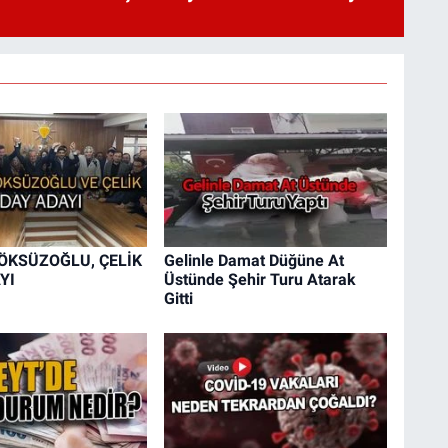
 ÖKSÜZOĞLU, ÇELİK
Gelinle Damat Düğüne At
YI
Üstünde Şehir Turu Atarak
Gitti