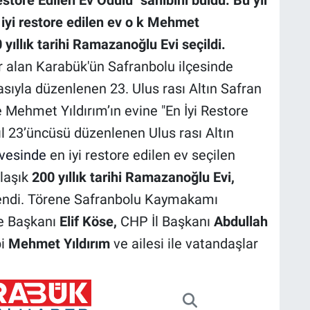
estore Edilen Ev Ödülü" sahibini buldu. Bu yıl
iyi restore edilen ev o k Mehmet
0 yıllık tarihi Ramazanoğlu Evi seçildi.
 alan Karabük'ün Safranbolu ilçesinde
sıyla düzenlenen 23. Ulus rası Altın Safran
 Mehmet Yıldırım’ın evine "En İyi Restore
yıl 23’üncüsü düzenlenen Ulus rası Altın
vesinde
en iyi restore edilen ev seçilen
klaşık
200 yıllık tarihi Ramazanoğlu Evi,
endi. Törene Safranbolu Kaymakamı
ye Başkanı
Elif Köse,
CHP İl Başkanı
Abdullah
bi
Mehmet Yıldırım
ve ailesi ile vatandaşlar