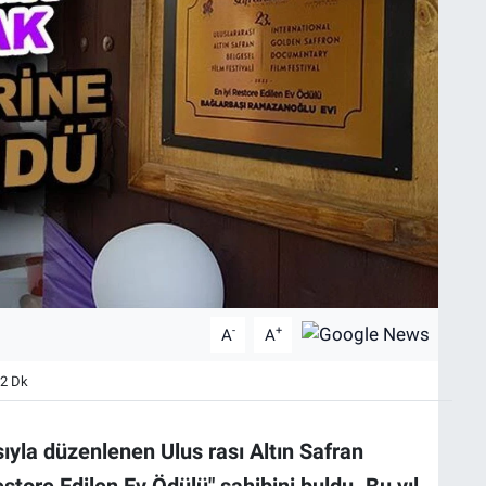
-
+
A
A
 2 Dk
ıyla düzenlenen Ulus rası Altın Safran