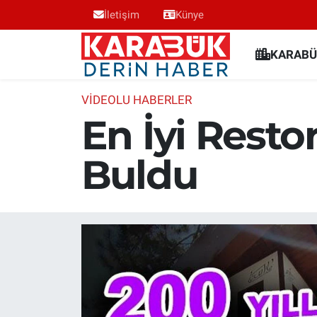
İletişim
Künye
Karabük Nöbetçi Eczaneler
KARABÜ
Karabük Hava Durumu
VİDEOLU HABERLER
En İyi Resto
Karabük Trafik Yoğunluk Haritası
Buldu
Süper Lig Puan Durumu ve Fikstür
Tüm Manşetler
Son Dakika Haberleri
Haber Arşivi