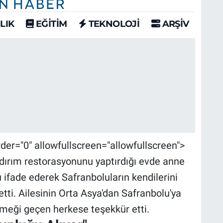
der="0" allowfullscreen="allowfullscreen">
ırım restorasyonunu yaptırdığı evde anne
ifade ederek Safranboluların kendilerini
tti. Ailesinin Orta Asya'dan Safranbolu'ya
emeği geçen herkese teşekkür etti.