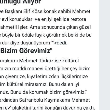
unluğu Alıyor"
ye Başkanı Elif Köse konak sahibi Mehmet
 evi korudukları ve en iyi şekilde restore
e zahmetli işler. Ama sonucunda çıkan güzel
e böyle bir ödüle layık görülmek belki de bu
ordur diye düşünüyorum ”
">dedi.
 Bizim Görevimiz"
makamı Mehmet Türköz ise kültürel
mızın maddi manevi ürettiği her şey bizim
n şivemize, kıyafetimizden ilişkilerimize
zim kültürel mirasımız. Bunu da en iyi
'muz. Bunu da korumak bizim görevimiz."
ın ardından Safranbolu Kaymakamı Mehmet
len ev’ plaketini tarihi konağın duvarına çaktı.