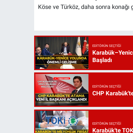
Köse ve Türköz, daha sonra konağı
EDITÖRÜN SEÇTIĞI
Karabük–Yenice
Başladı
EDITÖRÜN SEÇTIĞI
CHP Karabük'te 
EDITÖRÜN SEÇTIĞI
Karabük'te TOKİ