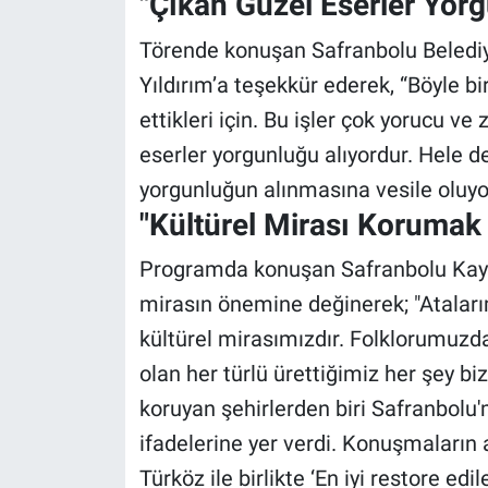
"Çıkan Güzel Eserler Yorg
Törende konuşan Safranbolu Beledi
Yıldırım’a teşekkür ederek, “Böyle bir
ettikleri için. Bu işler çok yorucu v
eserler yorgunluğu alıyordur. Hele d
yorgunluğun alınmasına vesile oluy
"Kültürel Mirası Korumak
Programda konuşan Safranbolu Kay
mirasın önemine değinerek; "Ataları
kültürel mirasımızdır. Folklorumuzda
olan her türlü ürettiğimiz her şey bi
koruyan şehirlerden biri Safranbolu
ifadelerine yer verdi. Konuşmalar
Türköz ile birlikte ‘En iyi restore edi