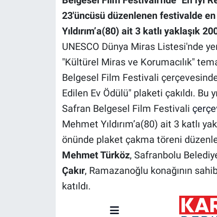
Belgesel Film Festivali'nde "En İyi R
23'üncüsü düzenlenen festivalde en 
Yıldırım’a(80) ait 3 katlı yaklaşık 20
UNESCO Dünya Miras Listesi'nde yer
"Kültürel Miras ve Korumacılık" tema
Belgesel Film Festivali çerçevesinde
Edilen Ev Ödülü" plaketi çakıldı. Bu 
Safran Belgesel Film Festivali
çerçe
Mehmet Yıldırım’a(80) ait 3 katlı ya
önünde plaket çakma töreni düzenl
Mehmet Türköz
, Safranbolu Beledi
Çakır
, Ramazanoğlu konağının sahi
katıldı.