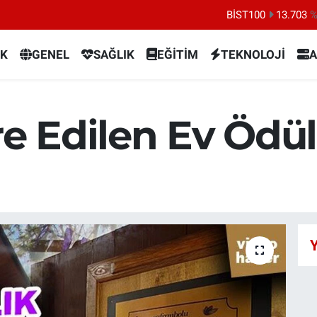
BİST100
13.703
%
BITCOIN
64.475,47
%0.
K
GENEL
SAĞLIK
EĞİTİM
TEKNOLOJİ
A
DOLAR
47,5971
%0.
EURO
55,1336
%0.
STERLİN
64,2534
%0.
re Edilen Ev Ödül
GRAM ALTIN
6527.85
%0.
Y