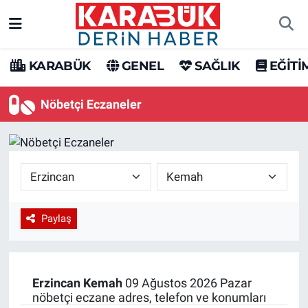
Karabük Nöbetçi Eczaneler
KARABÜK
GENEL
SAĞLIK
EĞİTİ
Karabük Hava Durumu
Nöbetçi Eczaneler
Karabük Trafik Yoğunluk Haritası
Süper Lig Puan Durumu ve Fikstür
Tüm Manşetler
Paylaş
Son Dakika Haberleri
Haber Arşivi
Erzincan
Kemah
09 Ağustos 2026 Pazar
nöbetçi eczane adres, telefon ve konumları