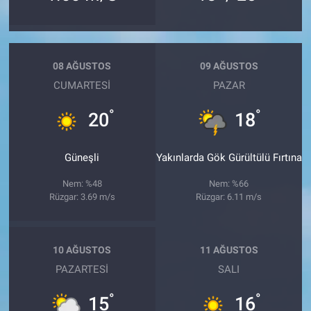
08 AĞUSTOS
09 AĞUSTOS
CUMARTESI
PAZAR
°
°
20
18
Güneşli
Yakınlarda Gök Gürültülü Fırtına
Nem: %48
Nem: %66
Rüzgar: 3.69 m/s
Rüzgar: 6.11 m/s
10 AĞUSTOS
11 AĞUSTOS
PAZARTESI
SALI
°
°
15
16