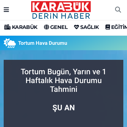
Karabük Nöbetçi Eczaneler
KARABÜK
GENEL
SAĞLIK
EĞİTİ
Karabük Hava Durumu
Tortum Hava Durumu
Karabük Trafik Yoğunluk Haritası
Süper Lig Puan Durumu ve Fikstür
Tortum Bugün, Yarın ve 1
Haftalık Hava Durumu
Tüm Manşetler
Tahmini
Son Dakika Haberleri
ŞU AN
Haber Arşivi