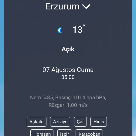
Erzurum
°
13
Açık
07 Ağustos Cuma
05:00
Nem: %85, Basınç: 1014 hpa hPa,
Rüzgar: 1.00 m/s
Aşkale
Aziziye
Çat
Hınıs
Horasan
İspir
Karaçoban