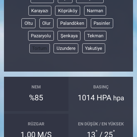
Karayazı
Köprüköy
Narman
Oltu
Olur
Palandöken
Pasinler
Pazaryolu
Şenkaya
Tekman
Tortum
Uzundere
Yakutiye
NEM
BASINÇ
%85
1014 HPA
hpa
RÜZGAR
EN DÜŞÜK / EN YÜKSEK
°
°
1.00 M/S
13
/ 25