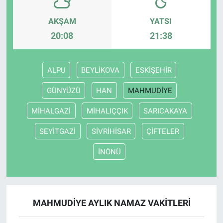
AKŞAM
YATSI
20:08
21:38
ALPU
BEYLİKOVA
ESKİŞEHİR
GÜNYÜZÜ
HAN
MAHMUDİYE
MİHALGAZİ
MİHALIÇÇIK
SARICAKAYA
SEYİTGAZİ
SİVRİHİSAR
ÇİFTELER
İNÖNÜ
MAHMUDİYE AYLIK NAMAZ VAKITLERI