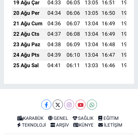
19 Ağu Çar
04:33
06:05
13:05
16:51
19:55
20 Ağu Per
04:34
06:06
13:05
16:50
19:53
21 Ağu Cum
04:36
06:07
13:04
16:49
19:52
22 Ağu Cts
04:37
06:08
13:04
16:49
19:50
23 Ağu Paz
04:38
06:09
13:04
16:48
19:49
24 Ağu Pts
04:39
06:10
13:04
16:47
19:48
25 Ağu Sal
04:41
06:11
13:03
16:46
19:46
KARABÜK
GENEL
SAĞLIK
EĞİTİM
TEKNOLOJİ
ARŞİV
KÜNYE
İLETİŞİM