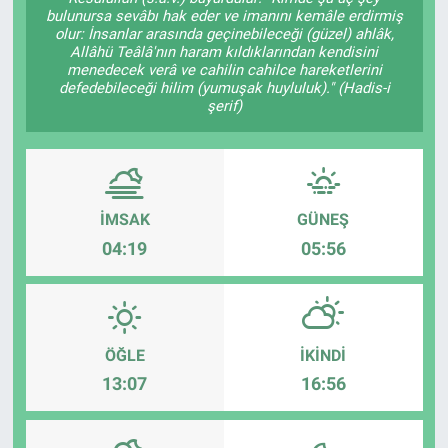
bulunursa sevâbı hak eder ve imanını kemâle erdirmiş
olur: İnsanlar arasında geçinebileceği (güzel) ahlâk,
Allâhü Teâlâ'nın haram kıldıklarından kendisini
menedecek verâ ve cahilin cahilce hareketlerini
defedebileceği hilim (yumuşak huyluluk)." (Hadis-i
şerif)
İMSAK
GÜNEŞ
04:19
05:56
ÖĞLE
İKINDI
13:07
16:56