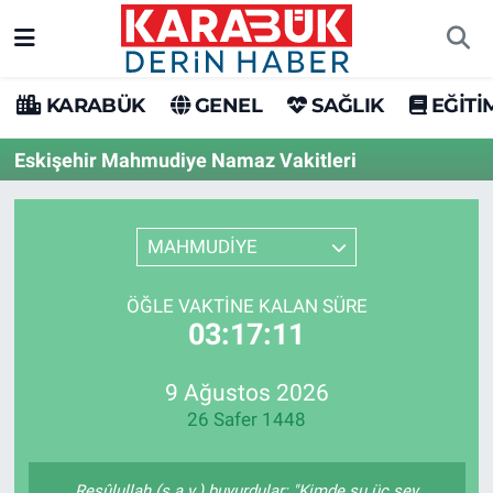
Karabük Nöbetçi Eczaneler
KARABÜK
GENEL
SAĞLIK
EĞİTİ
Karabük Hava Durumu
Eskişehir Mahmudiye Namaz Vakitleri
Karabük Trafik Yoğunluk Haritası
MAHMUDİYE
Süper Lig Puan Durumu ve Fikstür
ÖĞLE VAKTINE KALAN SÜRE
Tüm Manşetler
03:17:11
Son Dakika Haberleri
9 Ağustos 2026
26 Safer 1448
Haber Arşivi
Resûlullah (s.a.v.) buyurdular: "Kimde şu üç şey