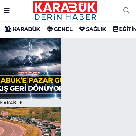
Karabük Nöbetçi Eczaneler
KARABÜK
GENEL
SAĞLIK
EĞİTİ
Karabük Hava Durumu
Karabük Trafik Yoğunluk Haritası
Süper Lig Puan Durumu ve Fikstür
Tüm Manşetler
Son Dakika Haberleri
KARABÜK
Haber Arşivi