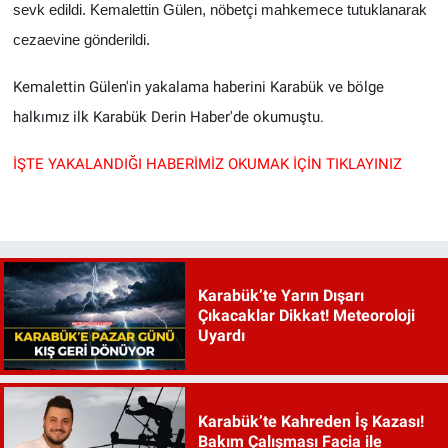
sevk edildi. Kemalettin Gülen, nöbetçi mahkemece tutuklanarak
cezaevine gönderildi.
Kemalettin Gülen'in yakalama haberini Karabük ve bölge
halkımız ilk Karabük Derin Haber'de okumuştu.
İŞTE YAKALANDIĞI HABERİMİZ
OKUMAK İÇİN TIKLAYINIZ
Karabük’te Yarın Dışarı
Çıkacaklar Dikkat! Meteoroloji
Uyardı
Karabük’te Kahreden İş Kazası!
Bakım Çalışması Facia ile