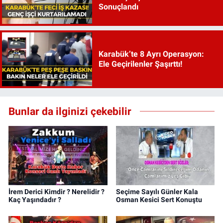
Sonuçlandı
Karabük’te 8 Ayrı Operasyon:
Ele Geçirilenler Şaşırttı!
Bunlar da ilginizi çekebilir
İrem Derici Kimdir ? Nerelidir ?
Seçime Sayılı Günler Kala
Kaç Yaşındadır ?
Osman Kesici Sert Konuştu