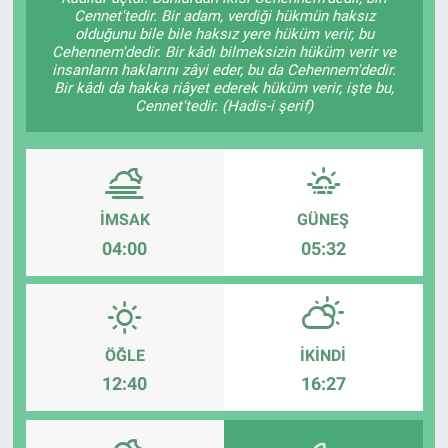
Cennet'tedir. Bir adam, verdiği hükmün haksız
olduğunu bile bile haksız yere hüküm verir, bu
Cehennem'dedir. Bir kâdı bilmeksizin hüküm verir ve
insanların haklarını zâyi eder, bu da Cehennem'dedir.
Bir kâdı da hakka riâyet ederek hüküm verir, işte bu,
Cennet'tedir. (Hadis-i şerif)
İMSAK
GÜNEŞ
04:00
05:32
ÖĞLE
İKINDI
12:40
16:27