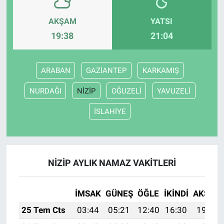
AKŞAM
YATSI
19:38
21:04
ARABAN
GAZİANTEP
KARKAMIŞ
NURDAĞI
NİZİP
OĞUZELİ
YAVUZELİ
İSLAHİYE
NİZİP AYLIK NAMAZ VAKITLERI
İMSAK
GÜNEŞ
ÖĞLE
İKINDI
AKŞAM
25 Tem Cts
03:44
05:21
12:40
16:30
19:50