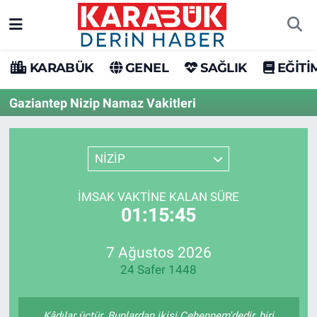
Karabük Nöbetçi Eczaneler
KARABÜK
GENEL
SAĞLIK
EĞİTİ
Karabük Hava Durumu
Gaziantep Nizip Namaz Vakitleri
Karabük Trafik Yoğunluk Haritası
NİZİP
Süper Lig Puan Durumu ve Fikstür
İMSAK VAKTINE KALAN SÜRE
Tüm Manşetler
01:15:45
Son Dakika Haberleri
7 Ağustos 2026
24 Safer 1448
Haber Arşivi
Kâdılar üçtür. Bunlardan ikisi Cehennem'dedir, biri