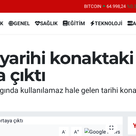
BITCOIN
64.998,24
%0.
DOLAR
47,7436
%0.
K
GENEL
SAĞLIK
EĞİTİM
TEKNOLOJİ
A
EURO
55,2510
%0.
STERLİN
64,4811
%0.
GRAM ALTIN
6660.55
%
yarihi konaktaki
BİST100
13.779
%-
 çıktı
nda kullanılamaz hale gelen tarihi kona
Y
-
+
A
A