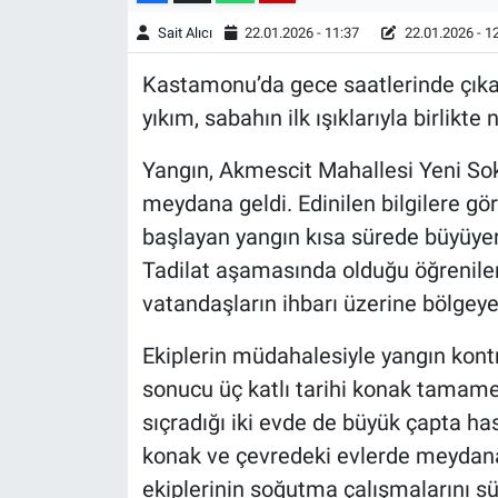
Sait Alıcı
22.01.2026 - 11:37
22.01.2026 - 1
Kastamonu’da gece saatlerinde çıkan
yıkım, sabahın ilk ışıklarıyla birlikte 
Yangın, Akmescit Mahallesi Yeni Soka
meydana geldi. Edinilen bilgilere gö
başlayan yangın kısa sürede büyüyerek
Tadilat aşamasında olduğu öğrenilen
vatandaşların ihbarı üzerine bölgeye i
Ekiplerin müdahalesiyle yangın kontr
sonucu üç katlı tarihi konak tamamen
sıçradığı iki evde de büyük çapta ha
konak ve çevredeki evlerde meydana 
ekiplerinin soğutma çalışmalarını sü