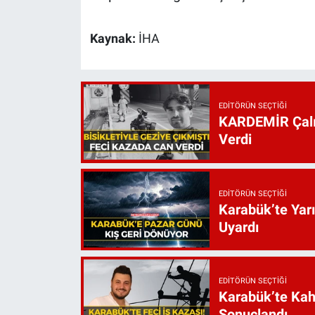
Kaynak:
İHA
EDITÖRÜN SEÇTIĞI
KARDEMİR Çalış
Verdi
EDITÖRÜN SEÇTIĞI
Karabük’te Yarı
Uyardı
EDITÖRÜN SEÇTIĞI
Karabük’te Kah
Sonuçlandı