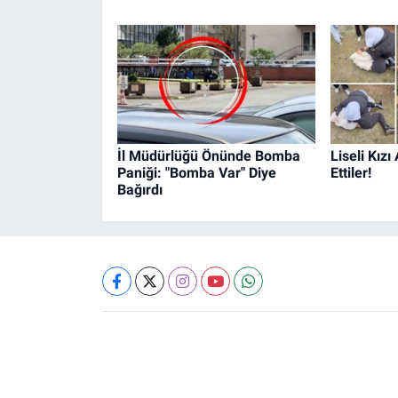
İl Müdürlüğü Önünde Bomba
Liseli Kız
Paniği: "Bomba Var" Diye
Ettiler!
Bağırdı