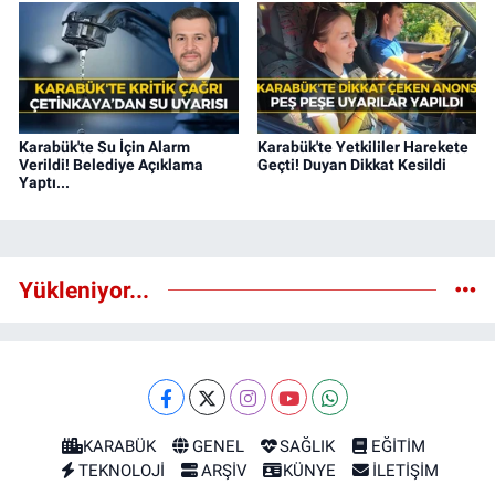
Karabük'te Su İçin Alarm
Karabük'te Yetkililer Harekete
Verildi! Belediye Açıklama
Geçti! Duyan Dikkat Kesildi
Yaptı...
Yükleniyor...
KARABÜK
GENEL
SAĞLIK
EĞİTİM
TEKNOLOJİ
ARŞİV
KÜNYE
İLETİŞİM