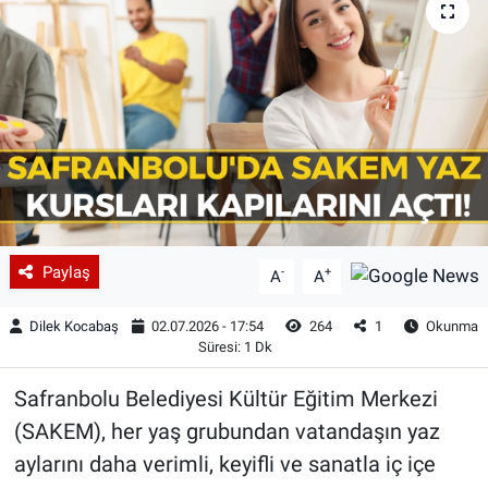
Paylaş
-
+
A
A
Dilek Kocabaş
02.07.2026 - 17:54
264
1
Okunma
Süresi: 1 Dk
Safranbolu Belediyesi Kültür Eğitim Merkezi
(SAKEM), her yaş grubundan vatandaşın yaz
aylarını daha verimli, keyifli ve sanatla iç içe