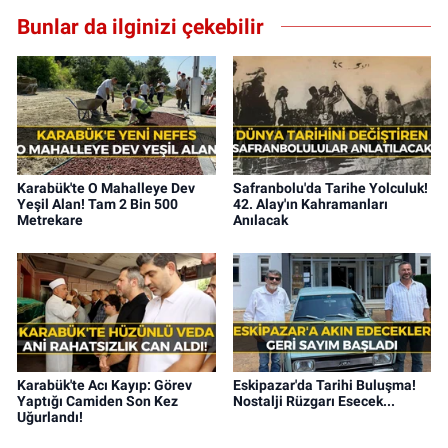
Bunlar da ilginizi çekebilir
Karabük'te O Mahalleye Dev
Safranbolu'da Tarihe Yolculuk!
Yeşil Alan! Tam 2 Bin 500
42. Alay'ın Kahramanları
Metrekare
Anılacak
Karabük'te Acı Kayıp: Görev
Eskipazar'da Tarihi Buluşma!
Yaptığı Camiden Son Kez
Nostalji Rüzgarı Esecek...
Uğurlandı!