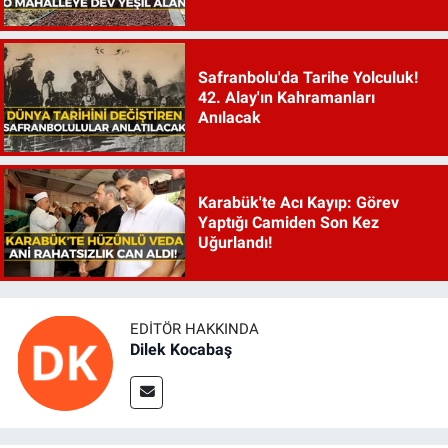
Safranbolu'da Tarihe Yolculuk!
42. Alay'ın Kahramanları
Anılacak
Karabük'te Acı Kayıp: Görev
Yaptığı Camiden Son Kez
Uğurlandı!
EDITÖR HAKKINDA
Dilek Kocabaş