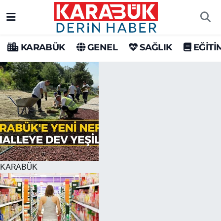
Karabük Nöbetçi Eczaneler
KARABÜK
GENEL
SAĞLIK
EĞİTİ
Karabük Hava Durumu
Karabük Trafik Yoğunluk Haritası
Süper Lig Puan Durumu ve Fikstür
Tüm Manşetler
Son Dakika Haberleri
KARABÜK
Haber Arşivi