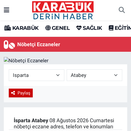
Karabük Nöbetçi Eczaneler
KARABÜK
GENEL
SAĞLIK
EĞİTİ
Karabük Hava Durumu
Nöbetçi Eczaneler
Karabük Trafik Yoğunluk Haritası
Süper Lig Puan Durumu ve Fikstür
Tüm Manşetler
Paylaş
Son Dakika Haberleri
Haber Arşivi
İsparta
Atabey
08 Ağustos 2026 Cumartesi
nöbetçi eczane adres, telefon ve konumları