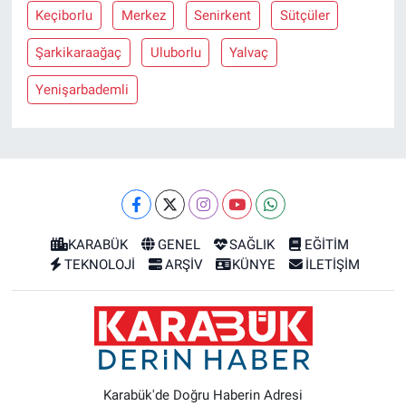
Keçiborlu
Merkez
Senirkent
Sütçüler
Şarkikaraağaç
Uluborlu
Yalvaç
Yenişarbademli
KARABÜK
GENEL
SAĞLIK
EĞİTİM
TEKNOLOJİ
ARŞİV
KÜNYE
İLETİŞİM
Karabük'de Doğru Haberin Adresi