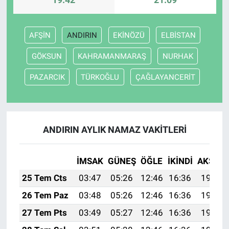
AFŞİN
ANDIRIN
EKİNÖZÜ
ELBİSTAN
GÖKSUN
KAHRAMANMARAŞ
NURHAK
PAZARCIK
TÜRKOĞLU
ÇAĞLAYANCERİT
ANDIRIN AYLIK NAMAZ VAKITLERI
İMSAK
GÜNEŞ
ÖĞLE
İKINDI
AKŞAM
25 Tem Cts
03:47
05:26
12:46
16:36
19:57
26 Tem Paz
03:48
05:26
12:46
16:36
19:56
27 Tem Pts
03:49
05:27
12:46
16:36
19:55