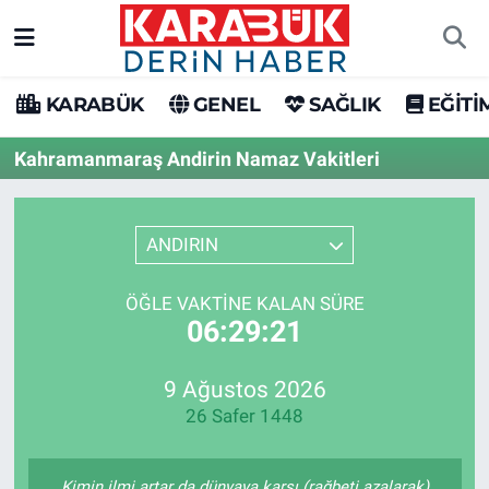
Karabük Nöbetçi Eczaneler
KARABÜK
GENEL
SAĞLIK
EĞİTİ
Karabük Hava Durumu
Kahramanmaraş Andirin Namaz Vakitleri
Karabük Trafik Yoğunluk Haritası
ANDIRIN
Süper Lig Puan Durumu ve Fikstür
ÖĞLE VAKTINE KALAN SÜRE
Tüm Manşetler
06:29:21
Son Dakika Haberleri
9 Ağustos 2026
26 Safer 1448
Haber Arşivi
Kimin ilmi artar da dünyaya karşı (rağbeti azalarak)