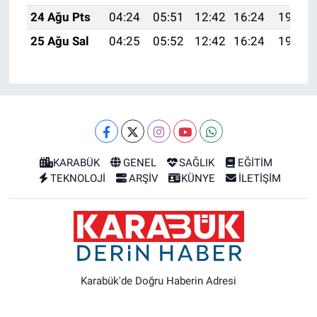
24 Ağu Pts
04:24
05:51
12:42
16:24
19:23
25 Ağu Sal
04:25
05:52
12:42
16:24
19:22
KARABÜK
GENEL
SAĞLIK
EĞİTİM
TEKNOLOJİ
ARŞİV
KÜNYE
İLETİŞİM
Karabük'de Doğru Haberin Adresi