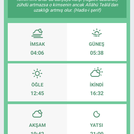
zühdü artmazsa o kimsenin ancak Allâhü Teâlâ'dan
uzaklığı artmış olur. (Hadis-i şerif)
İMSAK
GÜNEŞ
04:06
05:38
ÖĞLE
İKINDI
12:45
16:32
AKŞAM
YATSI
19:42
21:09