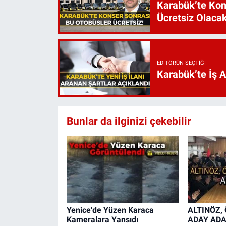
Karabük’te Kon
Ücretsiz Olaca
EDITÖRÜN SEÇTIĞI
Karabük’te İş 
Bunlar da ilginizi çekebilir
Yenice'de Yüzen Karaca
ALTINÖZ,
Kameralara Yansıdı
ADAY ADA