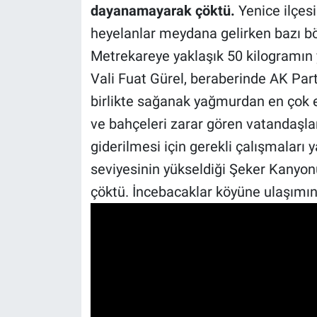
dayanamayarak çöktü.
Yenice ilçes
heyelanlar meydana gelirken bazı böl
Metrekareye yaklaşık 50 kilogramın 
Vali Fuat Gürel, beraberinde AK Part
birlikte sağanak yağmurdan en çok e
ve bahçeleri zarar gören vatandaşlar
giderilmesi için gerekli çalışmaları 
seviyesinin yükseldiği Şeker Kanyonu
çöktü. İncebacaklar köyüne ulaşımın s