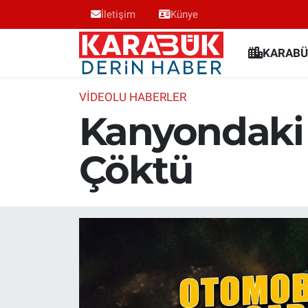
İletişim
Künye
Karabük Nöbetçi Eczaneler
KARABÜ
Karabük Hava Durumu
VİDEOLU HABERLER
Kanyondaki 
Karabük Trafik Yoğunluk Haritası
Çöktü
Süper Lig Puan Durumu ve Fikstür
Tüm Manşetler
Son Dakika Haberleri
Haber Arşivi