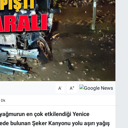
-
+
A
A
 Dk
 yağmurun en çok etkilendiği Yenice
çede bulunan Şeker Kanyonu yolu aşırı yağış