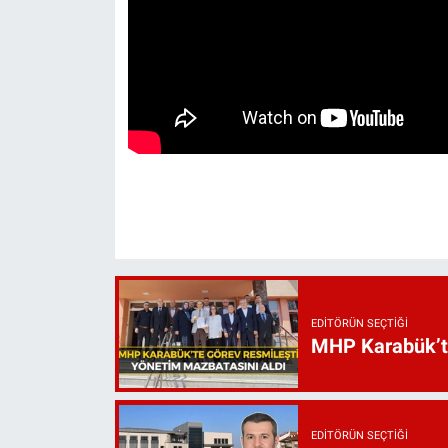
EDITÖRÜN SEÇTIĞI
MHP Karabük’te 
EDITÖRÜN SEÇTIĞI