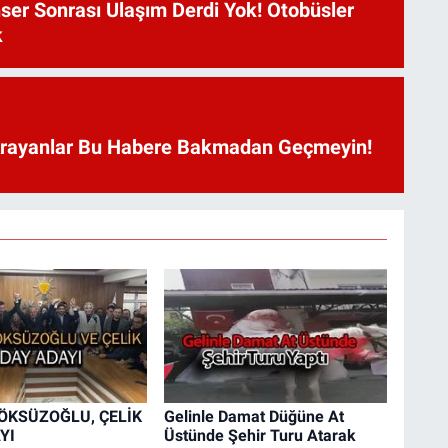
ser Sonrası Ulaşım Derdi Yok! Otobüsler
k
Arayanlar Bu Habere Bakmadan Geçmeyin!
 ÖKSÜZOĞLU, ÇELİK
Gelinle Damat Düğüne At
YI
Üstünde Şehir Turu Atarak