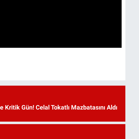
Kritik Gün! Celal Tokatlı Mazbatasını Aldı