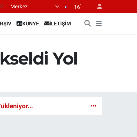
.2
°
Merkez
16
17
RŞİV
KÜNYE
İLETİŞİM
27
35
59
seldi Yol
19
ükleniyor...