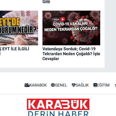
Gitti
EYT İLE İLGİLİ
Vatandaşa Sorduk; Covid-19
!
Tekrardan Neden Çoğaldı? İşte
Cevaplar
KARABÜK
GENEL
SAĞLIK
EĞİTİM