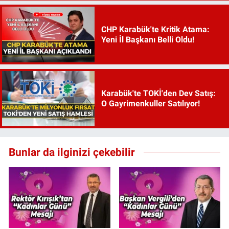
CHP Karabük'te Kritik Atama:
Yeni İl Başkanı Belli Oldu!
Karabük'te TOKİ'den Dev Satış:
O Gayrimenkuller Satılıyor!
Bunlar da ilginizi çekebilir