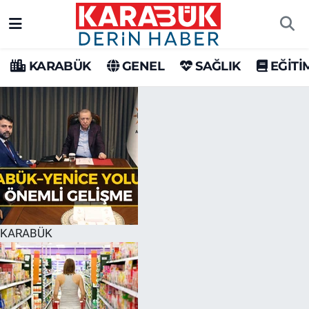
Karabük Nöbetçi Eczaneler
KARABÜK
GENEL
SAĞLIK
EĞİTİ
Karabük Hava Durumu
Karabük Trafik Yoğunluk Haritası
Süper Lig Puan Durumu ve Fikstür
Tüm Manşetler
Son Dakika Haberleri
KARABÜK
Haber Arşivi