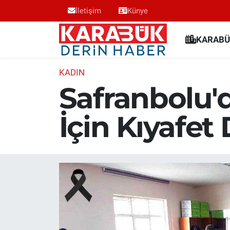
İletişim
Künye
Karabük Nöbetçi Eczaneler
KARABÜ
Karabük Hava Durumu
KADIN
Safranbolu'
Karabük Trafik Yoğunluk Haritası
İçin Kıyafet 
Süper Lig Puan Durumu ve Fikstür
Tüm Manşetler
Son Dakika Haberleri
Haber Arşivi