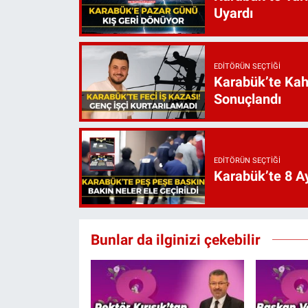
Uyardı
EDITÖRÜN SEÇTIĞI
Karabük’te Kah
Sonuçlandı
EDITÖRÜN SEÇTIĞI
Karabük’te 8 Ay
Bunlar da ilginizi çekebilir