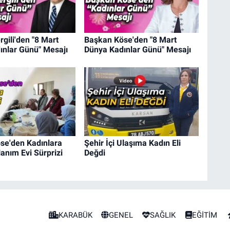
gili'den "8 Mart
Başkan Köse'den "8 Mart
ınlar Günü" Mesajı
Dünya Kadınlar Günü" Mesajı
se'den Kadınlara
Şehir İçi Ulaşıma Kadın Eli
anım Evi Sürprizi
Değdi
KARABÜK
GENEL
SAĞLIK
EĞİTİM