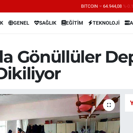
BITCOIN
64.944,08
%-0.
DOLAR
47,7436
%0.
K
GENEL
SAĞLIK
EĞİTİM
TEKNOLOJİ
A
EURO
55,2510
%0.
STERLİN
64,4811
%0.
GRAM ALTIN
6660.55
%0.
da Gönüllüler D
BİST100
13.779
%-
Dikiliyor
Y