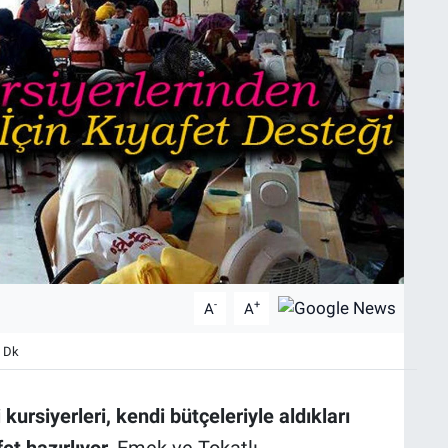
-
+
A
A
 Dk
ursiyerleri, kendi bütçeleriyle aldıkları