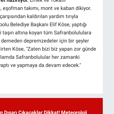
t hazırlıyor.
Emek ve Tokatlı
, eşofman takımı, mont ve kaban dikiyor.
arşısından kaldırılan yardım tırıyla
bolu Belediye Başkanı Elif Köse, yaptığı
i taşın altına koyan tüm Safranbolululara
z demeden depremzedeler için bir şeyler
rten Köse, "Zaten bizi biz yapan zor günde
nlamda Safranbolulular her zamanki
i yaptı ve yapmaya da devam edecek."
n Dışarı Çıkacaklar Dikkat! Meteoroloji