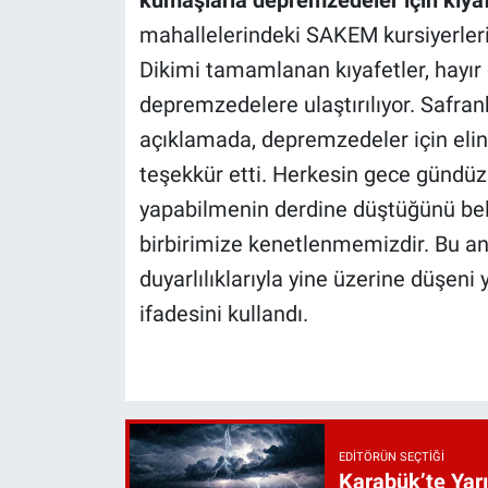
kumaşlarla depremzedeler için kıyafe
mahallelerindeki SAKEM kursiyerleri
Dikimi tamamlanan kıyafetler, hayır ç
depremzedelere ulaştırılıyor. Safran
açıklamada, depremzedeler için elin
teşekkür etti. Herkesin gece gündü
yapabilmenin derdine düştüğünü beli
birbirimize kenetlenmemizdir. Bu a
duyarlılıklarıyla yine üzerine düşen
ifadesini kullandı.
EDITÖRÜN SEÇTIĞI
Karabük’te Yarı