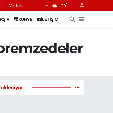
°
Merkez
18
29
18
RŞİV
KÜNYE
İLETİŞİM
32
38
03
epremzedeler
14
ükleniyor...